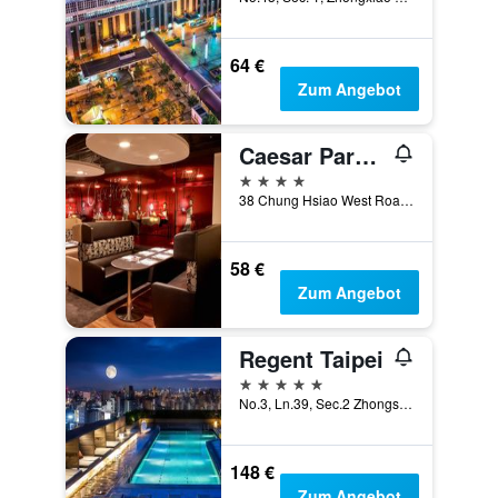
64 €
Zum Angebot
Caesar Park Hotel Taipei
4 Sterne
38 Chung Hsiao West Road Section 1, Taipei, Taiwan
58 €
Zum Angebot
Regent Taipei
5 Sterne
No.3, Ln.39, Sec.2 Zhongshan N. Rd., Taipei, Taiwan
148 €
Zum Angebot