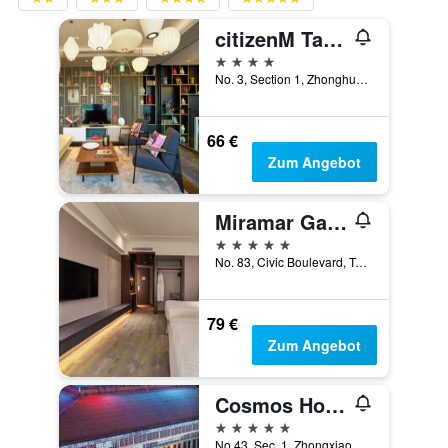
citizenM Taipei North Gate
4 Sterne
No. 3, Section 1, Zhonghua Road, Taipei, Taiwan
66 €
Zum Angebot
Miramar Garden Taipei
5 Sterne
No. 83, Civic Boulevard, Taipei, Taiwan
79 €
Zum Angebot
Cosmos Hotel Taipei
5 Sterne
No.43, Sec. 1, Zhongxiao W. Rd., Taipei, Taiwan