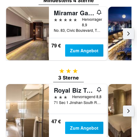
Mindestens 4 Sterne
Miramar Garden Taipei
5 Sterne
Hervorragend
8,9
No. 83, Civic Boulevard, Taipei, Taiwan
79 €
Zum Angebot
3 Sterne
3 Sterne
Royal Biz Taipei
3 Sterne
Hervorragend 8,8
71 Sec 1 Jinshan South Road, Taipei, Taiwan
47 €
Zum Angebot