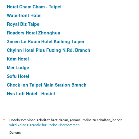
Hotel Cham Cham - Taipei
Waterfront Hotel
Royal Biz Taipei
Roaders Hotel Zhonghua
Ximen Le Room Hotel Kaifeng Taipei
Cityinn Hotel Plus Fuxing N.Rd. Branch
Kdm Hotel
Mei Lodge
Sofu Hotel
Check Inn Taipei Main Station Branch
Nys Loft Hotel - Hostel
Family Hotel Taipei
Hotel Lee-Chan
Sunrise Business Hotel Ximen
*
HotelsCombined arbeitet hart daran, genaue Preise zu erhalten, jedoch
wird keine Garantie für Preise übernommen
.
Sky19 Hotel
Darum:
Good 9 Stay Inn