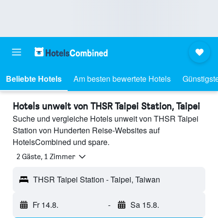
Beliebte Hotels
Am besten bewertete Hotels
Günstigst
Hotels unweit von THSR Taipei Station, Taipei
Suche und vergleiche Hotels unweit von THSR Taipei
Station von Hunderten Reise-Websites auf
HotelsCombined und spare.
2 Gäste, 1 Zimmer
THSR Taipei Station - Taipei, Taiwan
Fr 14.8.
-
Sa 15.8.