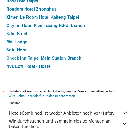
Royal Biz Taipei
Roaders Hotel Zhonghua
Ximen Le Room Hotel Kaifeng Taipei
Cityinn Hotel Plus Fuxing N.Rd. Branch
Kdm Hotel
Mei Lodge
Sofu Hotel
Check Inn Taipei Main Station Branch
Nys Loft Hotel - Hostel
Family Hotel Taipei
Hotel Lee-Chan
Sunrise Business Hotel Ximen
*
HotelsCombined arbeitet hart daran, genaue Preise zu erhalten, jedoch
wird keine Garantie für Preise übernommen
.
Sky19 Hotel
Darum:
Good 9 Stay Inn
HotelsCombined ist weder Anbieter noch Verkäufer.
Tokyo International Hotel
Wir durchsuchen und sammeln riesige Mengen an
Dandy Hotel - Tianmu Branch
Daten für dich.