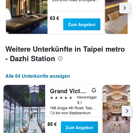
63 €
Zum Angebot
Weitere Unterkünfte in Taipei metro
- Dazhi Station
Alle 64 Unterkünfte anzeigen
Grand Victoria Hotel
5 Sterne
Hervorragend
9,1
168 Jingye 4th Road, Taipei, Taiwan
7,0 km vom Stadtzentrum
85 €
Zum Angebot