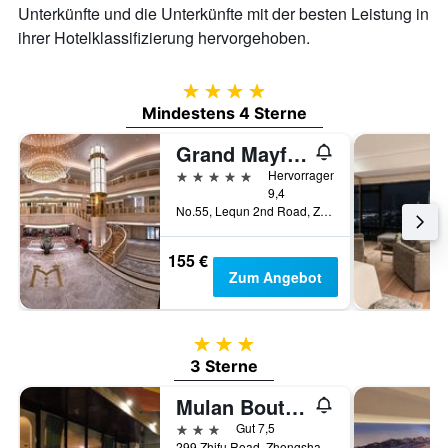
Unterkünfte und die Unterkünfte mit der besten Leistung in
ihrer Hotelklassifizierung hervorgehoben.
4 Sterne
Mindestens 4 Sterne
Grand Mayfull Hotel Taipei
5 Sterne
Hervorragend
9,4
No.55, Lequn 2nd Road, Zhongshan Dist., Taipei, Taiwan
155 €
Zum Angebot
3 Sterne
3 Sterne
Mulan Boutique Hotel - Taipei Dazhi Branch
3 Sterne
Gut 7,5
299 Zhifu Road, Zhongshan District, Taipei, Taiwan