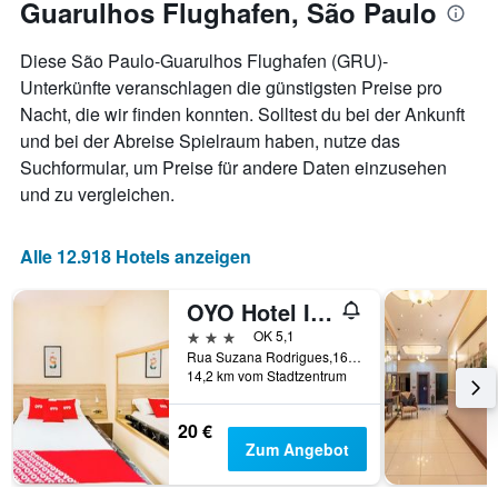
Guarulhos Flughafen, São Paulo
Zimmerpreis
anzeigt
Diese São Paulo-Guarulhos Flughafen (GRU)-
Unterkünfte veranschlagen die günstigsten Preise pro
Nacht, die wir finden konnten. Solltest du bei der Ankunft
und bei der Abreise Spielraum haben, nutze das
Suchformular, um Preise für andere Daten einzusehen
und zu vergleichen.
Alle 12.918 Hotels anzeigen
OYO Hotel Itarantim, São Paulo
3 Sterne
OK 5,1
Rua Suzana Rodrigues,163, São Paulo, Brasilien
14,2 km vom Stadtzentrum
20 €
Zum Angebot