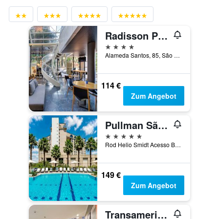
Radisson Paulista Sao Paulo
4 Sterne
Alameda Santos, 85, São Paulo, Brasilien
114 €
Zum Angebot
Pullman São Paulo Guarulhos Airport
5 Sterne
Rod Helio Smidt Acesso Base Aerea Cumbica, São Paulo, Brasilien
149 €
Zum Angebot
Transamerica Prime International Plaza