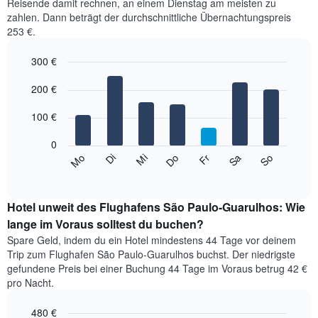
Reisende damit rechnen, an einem Dienstag am meisten zu
Monat
zahlen. Dann beträgt der durchschnittliche Übernachtungspreis
an.
253 €.
Das
Diagramm
hat
300 €
1
Bar
Chart
X-
graphic.
200 €
chart
with
Achse,
7
die
100 €
bars.
die
Monate
0
Das
anzeigt.
Mi
Do
Fr
Sa
So
Mo
Di
folgende
End
Das
of
Diagramm
Diagramm
interactive
zeigt
chart
hat
den
Hotel unweit des Flughafens São Paulo-Guarulhos: Wie
1
durchschnittlichen
Y-
lange im Voraus solltest du buchen?
Preis
Achse,
Spare Geld, indem du ein Hotel mindestens 44 Tage vor deinem
eines
die
Trip zum Flughafen São Paulo-Guarulhos buchst. Der niedrigste
Zimmers
den
gefundene Preis bei einer Buchung 44 Tage im Voraus betrug 42 €
für
durchschnittlichen
pro Nacht.
den
Zimmerpreis
jeweiligen
anzeigt.
480 €
Wochentag.