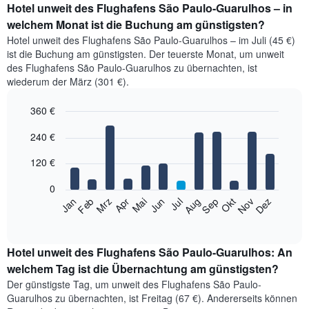
Hotel unweit des Flughafens São Paulo-Guarulhos – in
welchem Monat ist die Buchung am günstigsten?
Hotel unweit des Flughafens São Paulo-Guarulhos – im Juli (45 €)
ist die Buchung am günstigsten. Der teuerste Monat, um unweit
des Flughafens São Paulo-Guarulhos zu übernachten, ist
wiederum der März (301 €).
360 €
Bar
Chart
240 €
graphic.
chart
with
12
120 €
bars.
0
Das
Jan
Feb
Mrz
Apr
Mai
Jun
Jul
Aug
Sep
Okt
Nov
Dez
folgende
End
of
Diagramm
interactive
zeigt
chart
den
Hotel unweit des Flughafens São Paulo-Guarulhos: An
durchschnittlichen
welchem Tag ist die Übernachtung am günstigsten?
Zimmerpreis
Der günstigste Tag, um unweit des Flughafens São Paulo-
im
Guarulhos zu übernachten, ist Freitag (67 €). Andererseits können
jeweiligen