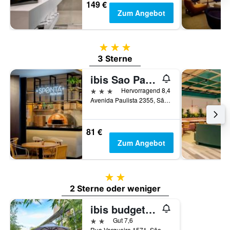
149 €
Zum Angebot
3 Sterne
3 Sterne
ibis Sao Paulo Paulista
3 Sterne
Hervorragend 8,4
Avenida Paulista 2355, São Paulo, Brasilien
81 €
Zum Angebot
2 Sterne
2 Sterne oder weniger
ibis budget São Paulo Paraiso
2 Sterne
Gut 7,6
Rua Vergueiro 1571, São Paulo, Brasilien