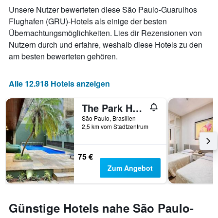
Das
Unsere Nutzer bewerteten diese São Paulo-Guarulhos
Diagramm
Flughafen (GRU)-Hotels als einige der besten
hat
Übernachtungsmöglichkeiten. Lies dir Rezensionen von
1
X-
Nutzern durch und erfahre, weshalb diese Hotels zu den
Achse,
am besten bewerteten gehören.
die
die
Anzahl
Alle 12.918 Hotels anzeigen
der
Tage
The Park Hall Flat Service Higienópolis
vor
dem
São Paulo, Brasilien
Aufenthalt
2,5 km vom Stadtzentrum
anzeigt
Das
Diagramm
75 €
hat
Zum Angebot
1
Y-
Achse,
die
Günstige Hotels nahe São Paulo-
den
durchschnittlichen