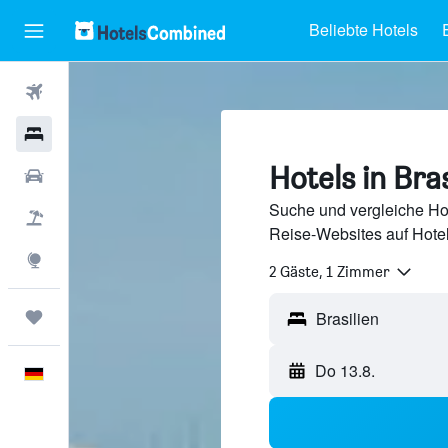
Beliebte Hotels
Flüge
Hotels
Hotels in Bras
Mietwagen
Suche und vergleiche Hot
Pauschalreisen
Reise-Websites auf Hote
Explore
2 Gäste, 1 Zimmer
Trips
Brasilien
Do 13.8.
Deutsch