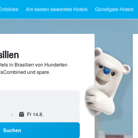
Einblicke
Am besten bewertete Hotels
Günstigste Hotels
ilien
els in Brasilien von Hunderten
lsCombined und spare.
-
Fr 14.8.
Suchen