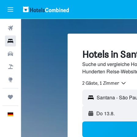
Flüge
Hotels
Hotels in San
Mietwagen
Suche und vergleiche Hot
Pauschalreisen
Hunderten Reise-Website
Explore
2 Gäste, 1 Zimmer
Trips
Do 13.8.
Deutsch