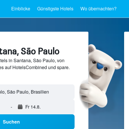
Einblicke
Günstigste Hotels
Wo übernachten?
tana, São Paulo
els in Santana, São Paulo, von
s auf HotelsCombined und spare.
-
Fr 14.8.
Suchen