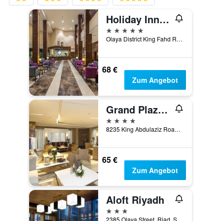
Holiday Inn Riyadh - Al Qasr By IHG
5 Sterne
Olaya District King Fahd Road, Riad, Saudi-Arabien
68 €
Zum Angebot
Grand Plaza Hotel - Gulf Riyadh
4 Sterne
8235 King Abdulaziz Road, Ad Dhubbat District 3914, Riad, Saudi-Arabien
65 €
Zum Angebot
Aloft Riyadh
3 Sterne
2385 Olaya Street, Riad, Saudi-Arabien