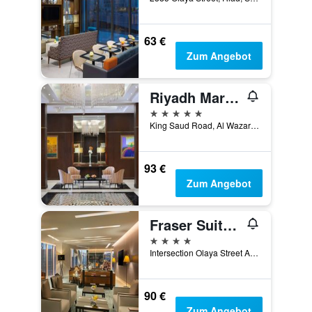
63 €
Zum Angebot
Riyadh Marriott Hotel
5 Sterne
King Saud Road, Al Wazarat District, Riad, Saudi-Arabien
93 €
Zum Angebot
Fraser Suites Riyadh
4 Sterne
Intersection Olaya Street And Khurais Road, Riad, Saudi-Arabien
90 €
Zum Angebot