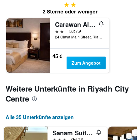
2 Sterne
2 Sterne oder weniger
Carawan Al Khaleej Hotel Olaya
2 Sterne
Gut 7,9
24 Olaya Main Street, Riad, Saudi-Arabien
45 €
Zum Angebot
Weitere Unterkünfte in Riyadh City
Centre
Alle 35 Unterkünfte anzeigen
Sanam Suites Serviced Apartments - Riyadh
3 Sterne
Gut 7,9