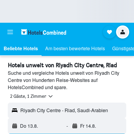
Beliebte Hotels
Am besten bewertete Hotels
Günstigst
Hotels unweit von Riyadh City Centre, Riad
Suche und vergleiche Hotels unweit von Riyadh City
Centre von Hunderten Reise-Websites auf
HotelsCombined und spare.
2 Gäste, 1 Zimmer
Riyadh City Centre - Riad, Saudi-Arabien
Do 13.8.
-
Fr 14.8.