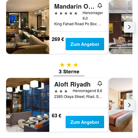
Mandarin Oriental Al Faisaliah, Riyadh
5 Sterne
Hervorragend
9,0
King Fahad Road Po Box 4148, Riad, Saudi-Arabien
269 €
Zum Angebot
3 Sterne
3 Sterne
Aloft Riyadh
3 Sterne
Hervorragend 8,6
2385 Olaya Street, Riad, Saudi-Arabien
63 €
Zum Angebot