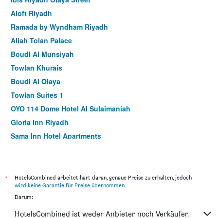
Aloft Riyadh
Ramada by Wyndham Riyadh
Aliah Tolan Palace
Boudl Al Munsiyah
Towlan Khurais
Boudl Al Olaya
Towlan Suites 1
OYO 114 Dome Hotel Al Sulaimaniah
Gloria Inn Riyadh
Sama Inn Hotel Apartments
Brzeen Hotel Riyadh
Al Muhaidb Residence Al Narges - Economic
Burj Alhayah Hotel Suites Alfalah
*
HotelsCombined arbeitet hart daran, genaue Preise zu erhalten, jedoch
wird keine Garantie für Preise übernommen
.
Almuhaidb Altakhasosi Value
Darum:
Aber Al Yasmin
HotelsCombined ist weder Anbieter noch Verkäufer.
Rand By Wandalus