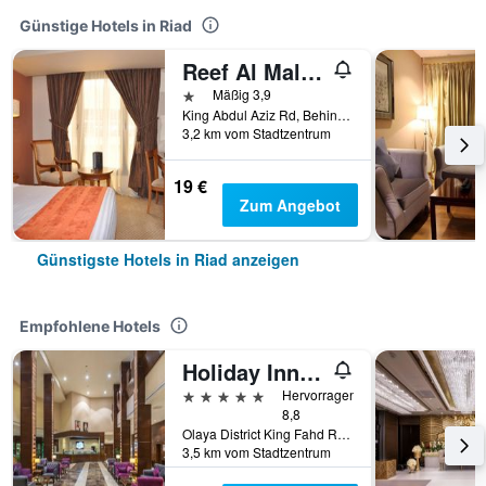
Günstige Hotels in Riad
Reef Al Malaz Hotel International
1 Stern
Mäßig 3,9
King Abdul Aziz Rd, Behind Samba Bank Head Office PO Box 5417, Riad, Saudi-Arabien
3,2 km vom Stadtzentrum
19 €
Zum Angebot
Günstigste Hotels in Riad anzeigen
Empfohlene Hotels
Holiday Inn Riyadh - Al Qasr By IHG
5 Sterne
Hervorragend
8,8
Olaya District King Fahd Road, Riad, Saudi-Arabien
3,5 km vom Stadtzentrum