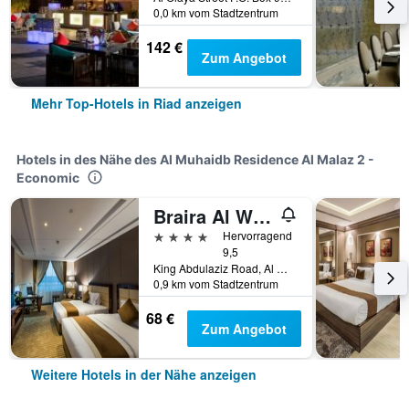
0,0 km vom Stadtzentrum
142 €
Zum Angebot
Mehr Top-Hotels in Riad anzeigen
Hotels in des Nähe des Al Muhaidb Residence Al Malaz 2 -
Economic
Braira Al Wezarat
4 Sterne
Hervorragend
9,5
King Abdulaziz Road, Al Wezarat District, Riad, Saudi-Arabien
0,9 km vom Stadtzentrum
68 €
Zum Angebot
Weitere Hotels in der Nähe anzeigen