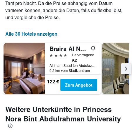
Tarif pro Nacht. Da die Preise abhängig vom Datum
variieren können, ändere die Daten, falls du flexibel bist,
und vergleiche die Preise.
Alle 36 Hotels anzeigen
Braira Al Nakheel Hotel
4 Sterne
Hervorragend
9,2
Al Imam Saud Ibn Abdulaziz Branch Road In front of Al Nakheel Mall, Riad, Saudi-Arabien
9,2 km vom Stadtzentrum
122 €
Zum Angebot
Weitere Unterkünfte in Princess
Nora Bint Abdulrahman University