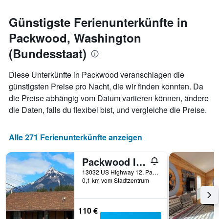
den
jeweiligen
Günstigste Ferienunterkünfte in
Wochentag.
Packwood, Washington
Das
Diagramm
(Bundesstaat)
hat
1
X-
Diese Unterkünfte in Packwood veranschlagen die
Achse,
günstigsten Preise pro Nacht, die wir finden konnten. Da
die
die Preise abhängig vom Datum variieren können, ändere
die
die Daten, falls du flexibel bist, und vergleiche die Preise.
Wochentage
anzeigt.
Das
Alle 271 Ferienunterkünfte anzeigen
Diagramm
hat
1
Packwood Inn
Y-
13032 US Highway 12, Packwood, WA, USA
Achse,
0,1 km vom Stadtzentrum
die
den
durchschnittlichen
110 €
Zimmerpreis