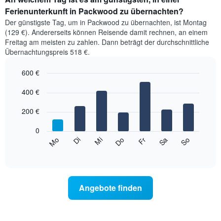
Ferienunterkunft in Packwood zu übernachten?
Der günstigste Tag, um in Packwood zu übernachten, ist Montag
(129 €). Andererseits können Reisende damit rechnen, an einem
Freitag am meisten zu zahlen. Dann beträgt der durchschnittliche
Übernachtungspreis 518 €.
600 €
Bar
Chart
graphic.
400 €
chart
with
7
200 €
bars.
0
Das
Mi
Do
Fr
Sa
So
Mo
Di
folgende
End
of
Diagramm
interactive
zeigt
chart
den
durchschnittlichen
Angebote finden
Preis
eines
Zimmers
für