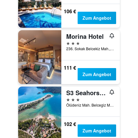
106 €
Zum Angebot
Morina Hotel
3 Sterne
236. Sokak Belcekiz Mah., Ölüdeniz, Türkei
111 €
Zum Angebot
S3 Seahorse Beach Club
3 Sterne
Ölüdeniz Mah. Belcegiz Mevkii No. 69, Ölüdeniz, Türkei
102 €
Zum Angebot