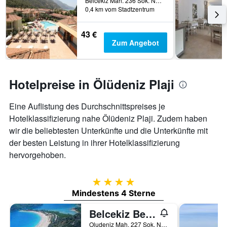
Belcekiz Mah. 236 Sok. No:4, Ölüdeniz, Türkei
0,4 km vom Stadtzentrum
43 €
Zum Angebot
Hotelpreise in Ölüdeniz Plaji
Eine Auflistung des Durchschnittspreises je
Hotelklassifizierung nahe Ölüdeniz Plaji. Zudem haben
wir die beliebtesten Unterkünfte und die Unterkünfte mit
der besten Leistung in ihrer Hotelklassifizierung
hervorgehoben.
4 Sterne
Mindestens 4 Sterne
Belcekiz Beach Club
Oludeniz Mah. 227 Sok. No:2A, Ölüdeniz, Türkei