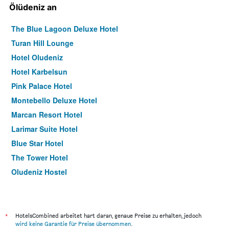
Ölüdeniz an
The Blue Lagoon Deluxe Hotel
Turan Hill Lounge
Hotel Oludeniz
Hotel Karbelsun
Pink Palace Hotel
Montebello Deluxe Hotel
Marcan Resort Hotel
Larimar Suite Hotel
Blue Star Hotel
The Tower Hotel
Oludeniz Hostel
Oludeniz Manzara Hotel
Perdikia Beach Hotel
Bronze Hotel
*
HotelsCombined arbeitet hart daran, genaue Preise zu erhalten, jedoch
wird keine Garantie für Preise übernommen
.