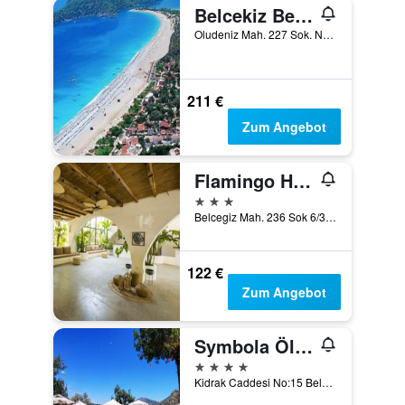
Belcekiz Beach Club
Oludeniz Mah. 227 Sok. No:2A, Ölüdeniz, Türkei
211 €
Zum Angebot
Flamingo Hotel & Spa - Pet Friendly
3 Sterne
Belcegiz Mah. 236 Sok 6/3, Ölüdeniz, Türkei
122 €
Zum Angebot
Symbola Ölüdeniz Beach Hotel
4 Sterne
Kidrak Caddesi No:15 Belcekiz Mevkii Oludeniz Fethiye Mugla, Ölüdeniz, Türkei