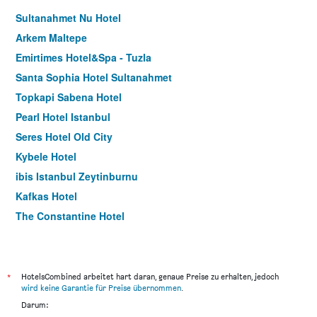
Sultanahmet Nu Hotel
Arkem Maltepe
Emirtimes Hotel&Spa - Tuzla
Santa Sophia Hotel Sultanahmet
Topkapi Sabena Hotel
Pearl Hotel Istanbul
Seres Hotel Old City
Kybele Hotel
ibis Istanbul Zeytinburnu
Kafkas Hotel
The Constantine Hotel
Sultan Palace Hotel
Ayasultan Hotel
Atik Palace Hotel
*
HotelsCombined arbeitet hart daran, genaue Preise zu erhalten, jedoch
wird keine Garantie für Preise übernommen
.
Emirtimes Hotel Kadikoey
Darum:
Naila Hotel