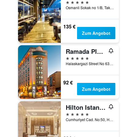
5 Sterne
Osmanli Sokak no 1/B, Taksim Square, Istanbul, Türkei
135 €
Zum Angebot
Ramada Plaza by Wyndham Istanbul City Center
5 Sterne
Halaskargazi Street No 63, Istanbul, Türkei
92 €
Zum Angebot
Hilton Istanbul Bosphorus
5 Sterne
Cumhuriyet Cad. No:50, Harbiye, Istanbul, Türkei