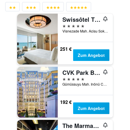
Swissôtel The Bosphorus - Istanbul
5 Sterne
Visnezade Mah. Acisu Sok. NO. 19, Istanbul, Türkei
251 €
Zum Angebot
CVK Park Bosphorus Hotel Istanbul
5 Sterne
Gümüssuyu Mah. Inönü Cad. No:8, Istanbul, Türkei
192 €
Zum Angebot
The Marmara Taksim