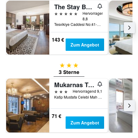
The Stay Boulevard Nisantasi
5 Sterne
Hervorragend
8,8
Tesvikiye Caddesi No:41-41A Nisantasi, Istanbul, Türkei
143 €
Zum Angebot
3 Sterne
3 Sterne
Mukarnas Taksim Hotel
3 Sterne
Hervorragend 9,1
Katip Mustafa Celebi Mah Ipek Sk Taksim Be, 6, Istanbul, Türkei
71 €
Zum Angebot