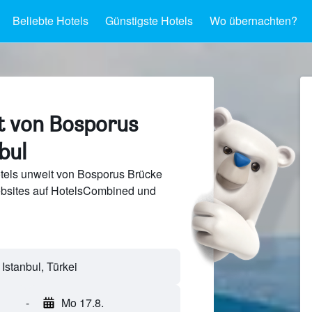
Beliebte Hotels
Günstigste Hotels
Wo übernachten?
t von Bosporus
bul
tels unweit von Bosporus Brücke
bsites auf HotelsCombined und
Istanbul, Türkei
-
Mo 17.8.