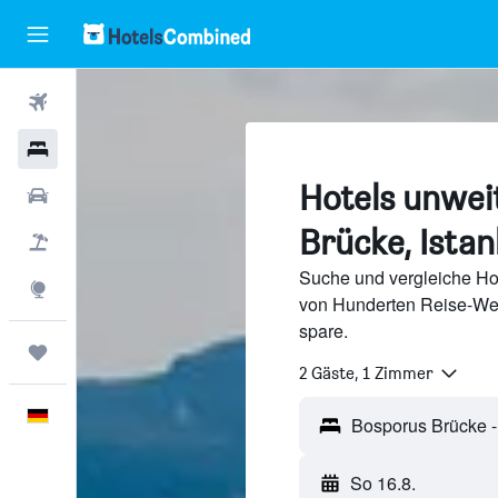
Flüge
Hotels
Hotels unwei
Mietwagen
Brücke, Istan
Pauschalreisen
Suche und vergleiche Ho
Explore
von Hunderten Reise-We
spare.
Trips
2 Gäste, 1 Zimmer
Deutsch
Bosporus Brücke - 
So 16.8.