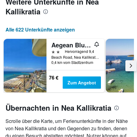
Weitere Unterkünfte in Nea
anzeigt.
das
Kallikratia
Aufenthaltsdatum
rückt.
Das
Diagramm
Alle 622 Unterkünfte anzeigen
hat
1
Aegean Blue Beach Hotel
X-
Achse,
2 Sterne
Hervorragend 9,4
die
Beach Road, Nea Kallikratia, Griechenland
die
0,4 km vom Stadtzentrum
Anzahl
der
76 €
Tage
Zum Angebot
vor
dem
Aufenthalt
anzeigt
Übernachten in Nea Kallikratia
Das
Diagramm
hat
Scrolle über die Karte, um Ferienunterkünfte in der Nähe
1
von Nea Kallikratia und den Gegenden zu finden, denen
Y-
du einen Besuch abstatten möchtest. Nutzer können auf