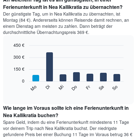
Ferienunterkunft in Nea Kallikratia zu übernachten?
Der günstigste Tag, um in Nea Kallikratia zu übernachten, ist
Montag (84 €). Andererseits können Reisende damit rechnen, an
einem Dienstag am meisten zu zahlen. Dann beträgt der
durchschnittliche Übernachtungspreis 369 €.
450 €
Bar
Chart
graphic.
300 €
chart
with
7
150 €
bars.
0
Das
Mi
Do
Fr
Sa
So
Mo
Di
folgende
End
of
Diagramm
interactive
zeigt
chart
den
Wie lange im Voraus sollte ich eine Ferienunterkunft in
durchschnittlichen
Nea Kallikratia buchen?
Preis
Spare Geld, indem du eine Ferienunterkunft mindestens 11 Tage
eines
vor deinem Trip nach Nea Kallikratia buchst. Der niedrigste
Zimmers
gefundene Preis bei einer Buchung 11 Tage im Voraus betrug 36 €
für