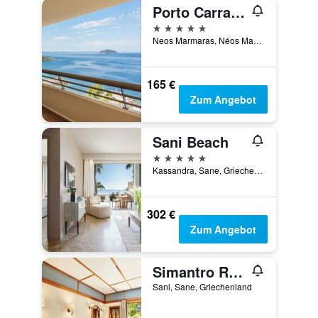
Porto Carras Meliton
5 Sterne
Neos Marmaras, Néos Marmarás, Griechenland
165 €
Zum Angebot
Sani Beach
5 Sterne
Kassandra, Sane, Griechenland
302 €
Zum Angebot
Simantro Resort
Sani, Sane, Griechenland