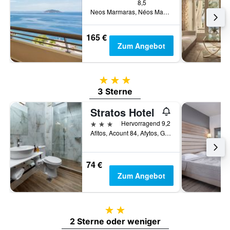
8,5
Neos Marmaras, Néos Marmarás, Griechenland
165 €
Zum Angebot
3 Sterne
3 Sterne
Stratos Hotel
3 Sterne
Hervorragend 9,2
Afitos, Acount 84, Afytos, Griechenland
74 €
Zum Angebot
2 Sterne
2 Sterne oder weniger