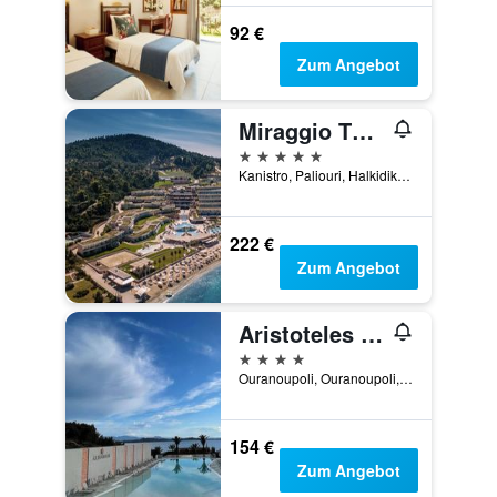
92 €
Zum Angebot
Miraggio Thermal Spa Resort
5 Sterne
Kanistro, Paliouri, Halkidiki, Palioúrion, Griechenland
222 €
Zum Angebot
Aristoteles Holiday Hotel And Spa
4 Sterne
Ouranoupoli, Ouranoupoli, Griechenland
154 €
Zum Angebot