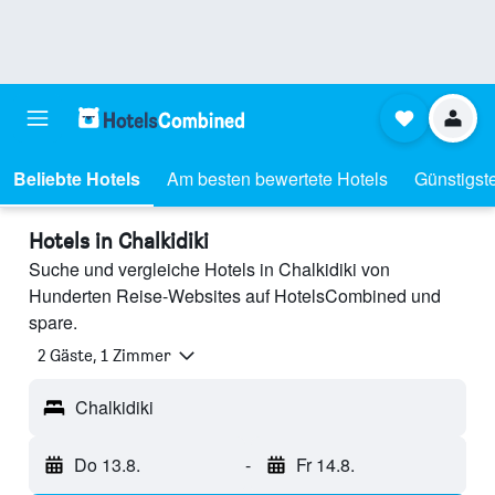
Beliebte Hotels
Am besten bewertete Hotels
Günstigst
Hotels in Chalkidiki
Suche und vergleiche Hotels in Chalkidiki von
Hunderten Reise-Websites auf HotelsCombined und
spare.
2 Gäste, 1 Zimmer
Chalkidiki
Do 13.8.
-
Fr 14.8.