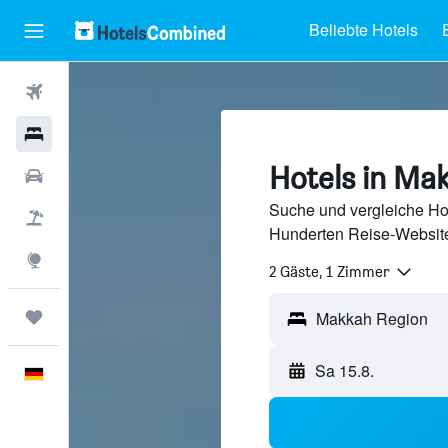
Beliebte Hotels
Flüge
Hotels
Hotels in Ma
Mietwagen
Suche und vergleiche Ho
Pauschalreisen
Hunderten Reise-Website
Explore
2 Gäste, 1 Zimmer
Trips
Makkah Region
Sa 15.8.
Deutsch