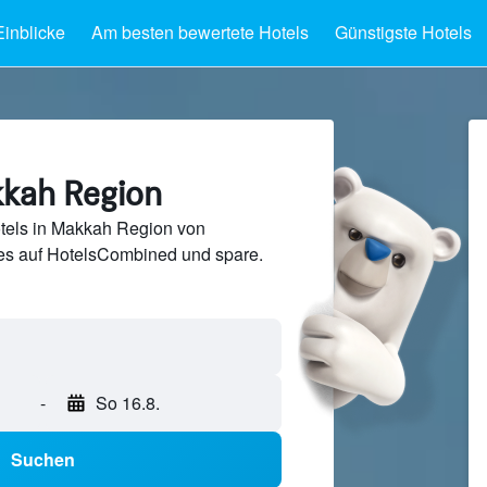
Einblicke
Am besten bewertete Hotels
Günstigste Hotels
kkah Region
tels in Makkah Region von
s auf HotelsCombined und spare.
-
So 16.8.
Suchen