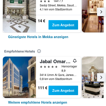
3 Sterne
Gut 7,1
Sedqi Street, Mekka, Saudi-Arabien
4,1 km vom Stadtzentrum
14 €
Zum Angebot
Günstigste Hotels in Mekka anzeigen
Empfohlene Hotels
Jabal Omar Marriott Hotel, Makkah
5 Sterne
Hervorragend
8,9
3414 Umm Al Qura, Jarwal, Mekka, Saudi-Arabien
0,8 km vom Stadtzentrum
111 €
Zum Angebot
Weitere empfohlene Hotels anzeigen