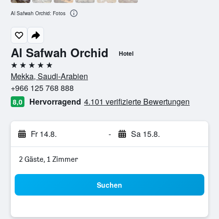
Al Safwah Orchid: Fotos
Al Safwah Orchid
Hotel
5 Sterne
Mekka, Saudi-Arabien
+966 125 768 888
Hervorragend
4.101 verifizierte Bewertungen
8,0
Fr 14.8.
-
Sa 15.8.
2 Gäste, 1 Zimmer
Suchen