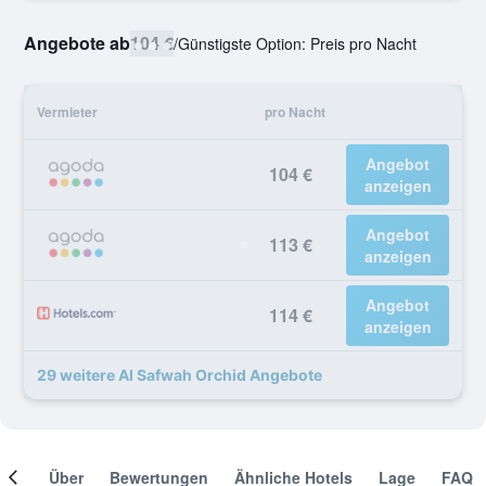
Angebote ab
104 €
/
Günstigste Option: Preis pro Nacht
Vermieter
pro Nacht
Angebot
104 €
anzeigen
Angebot
113 €
anzeigen
Angebot
114 €
anzeigen
29 weitere Al Safwah Orchid Angebote
mer
Über
Bewertungen
Ähnliche Hotels
Lage
FAQ