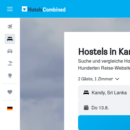
Flüge
Hotels
Hostels in K
Mietwagen
Suche und vergleiche Hos
Pauschalreisen
Hunderten Reise-Website
Explore
2 Gäste, 1 Zimmer
Trips
Do 13.8.
Deutsch