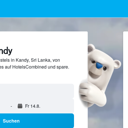
andy
tels in Kandy, Sri Lanka, von
s auf HotelsCombined und spare.
-
Fr 14.8.
Suchen