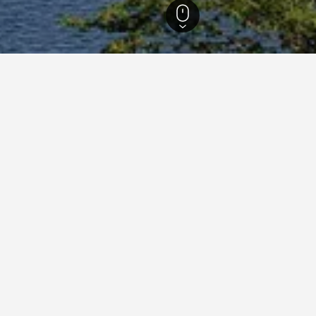
Kandy
89
nfte in Kandy
rl's Regency Hotel
erne
Hervorragend 8,7
Earl's Regency, Kundasale, 200, Kandy, Sri Lanka
km vom Stadtzentrum
Gratis WLAN
Parking