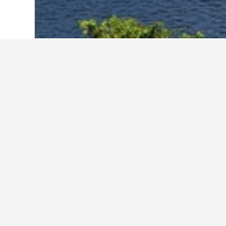
Start
Sri Lanka
33.904
Kandy
2.490
Weitere Unterkü
Alle 2.490 Unterkünfte anzeigen
Ea
5 St
4,0 
75 €