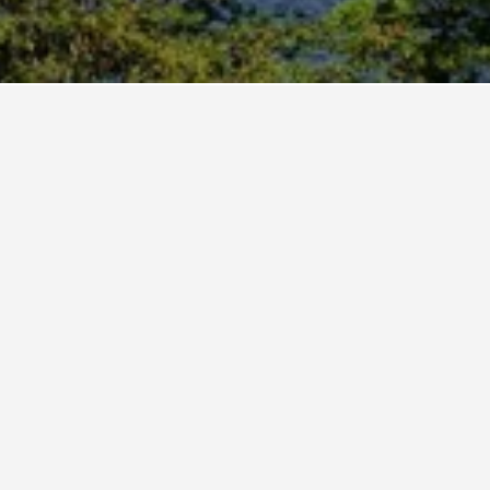
Queen's Hotel
3 Sterne
Hervorragend 8,2
D S Senanayake Veediya, Kandy, Sri Lanka
0,4 km vom Stadtzentrum
Gratis WLAN
Parking
39 €