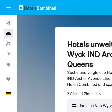
Flüge
Hotels
Hotels unwei
Mietwagen
Wyck IND Arc
Pauschalreisen
Queens
Explore
Suche und vergleiche Ho
IND Archer Avenue Line 
Trips
HotelsCombined und spa
Deutsch
2 Gäste, 1 Zimmer