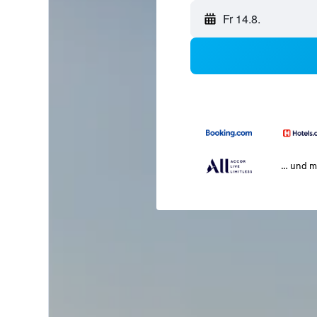
Fr 14.8.
… und m