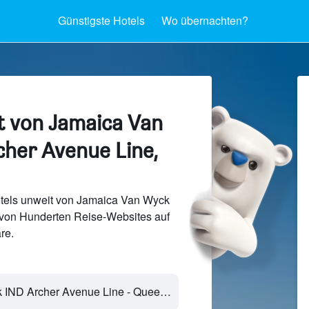
Günstigste Hotels
Wo übernachten?
t von Jamaica Van
her Avenue Line,
tels unweit von Jamaica Van Wyck
von Hunderten Reise-Websites auf
re.