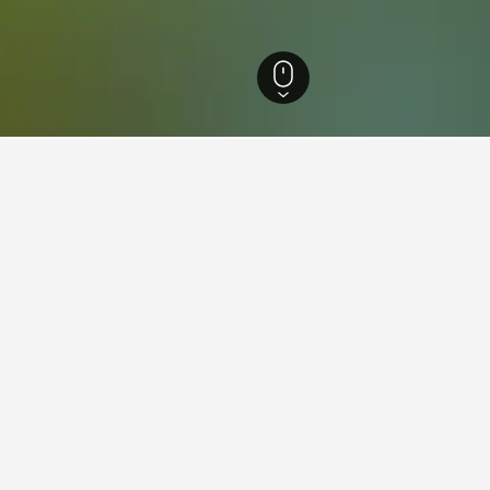
New York
4.204
Queens
730
Kew Gardens
Jamaica Van Wyck IN
s nahe Jamaica Van Wyck IN
er allen, die wir für einen Aufenthalt in der Nähe von Jamaic
acht. Solltest du flexibel sein, ändere die ausgewählten Daten,