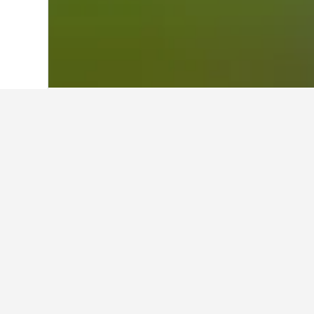
Start
USA
1.006.985
New York
29.578
Günstige Hotel
Line, Queens
Im Moment bieten diese Hotels unt
haben, den günstigsten Tarif pro N
Alle 18 Hotels anzeigen