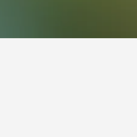
D Archer Avenue Line
D Archer Avenue
a Van Wyck IND Archer Avenue Line entdeckt
 um die Preise zu vergleichen.