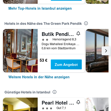
Mehr Top-Hotels in Istanbul anzeigen
Hotels in des Nähe des The Green Park Pendik
Butik Pendik Hotel
2 Sterne
Hervorragend 8,3
Dogu Mahallesi Erolkaya Caddesi No:172, Istanbul, Türkei
0,6 km vom Stadtzentrum
53 €
Zum Angebot
Weitere Hotels in der Nähe anzeigen
Günstige Hotels in Istanbul
Pearl Hotel Istanbul
3 Sterne
Gut 7,1