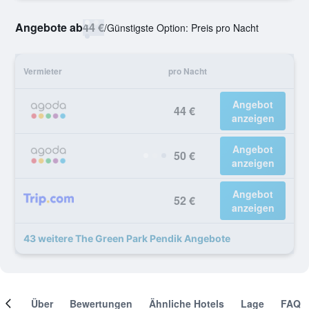
Angebote ab
44 €
/
Günstigste Option: Preis pro Nacht
Vermieter
pro Nacht
Angebot
44 €
anzeigen
Angebot
50 €
anzeigen
Angebot
52 €
anzeigen
43 weitere The Green Park Pendik Angebote
mer
Über
Bewertungen
Ähnliche Hotels
Lage
FAQ