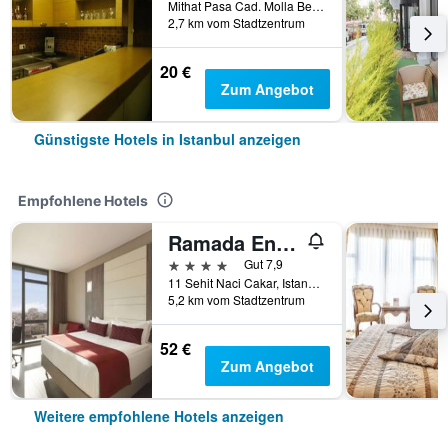
Mithat Pasa Cad. Molla Bey Sok.No:10, Beyazit, Istanbul, Türkei
2,7 km vom Stadtzentrum
20 €
Zum Angebot
Günstigste Hotels in Istanbul anzeigen
Empfohlene Hotels
Ramada Encore by Wyndham Istanbul Bayrampasa
4 Sterne
Gut 7,9
11 Sehit Naci Cakar, Istanbul, Türkei
5,2 km vom Stadtzentrum
52 €
Zum Angebot
Weitere empfohlene Hotels anzeigen