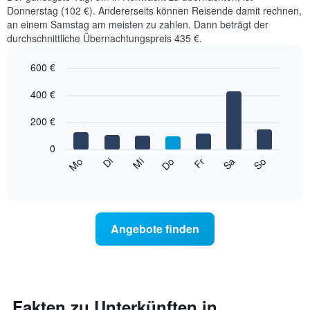
Donnerstag (102 €). Andererseits können Reisende damit rechnen,
an einem Samstag am meisten zu zahlen. Dann beträgt der
durchschnittliche Übernachtungspreis 435 €.
600 €
Bar
Chart
graphic.
400 €
chart
with
7
200 €
bars.
0
Das
Mi
Do
Fr
Sa
So
Mo
Di
folgende
End
of
Diagramm
interactive
zeigt
chart
den
durchschnittlichen
Angebote finden
Preis
eines
Zimmers
für
den
jeweiligen
Fakten zu Unterkünften in