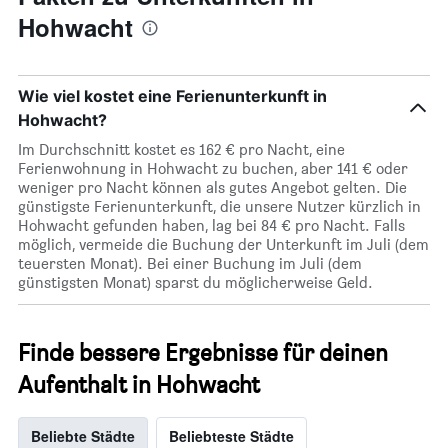
Wochentag.
Hohwacht
Das
Diagramm
hat
1
Wie viel kostet eine Ferienunterkunft in
X-
Achse,
Hohwacht?
die
Im Durchschnitt kostet es 162 € pro Nacht, eine
die
Ferienwohnung in Hohwacht zu buchen, aber 141 € oder
Wochentage
weniger pro Nacht können als gutes Angebot gelten. Die
anzeigt.
günstigste Ferienunterkunft, die unsere Nutzer kürzlich in
Das
Hohwacht gefunden haben, lag bei 84 € pro Nacht. Falls
Diagramm
möglich, vermeide die Buchung der Unterkunft im Juli (dem
hat
teuersten Monat). Bei einer Buchung im Juli (dem
1
günstigsten Monat) sparst du möglicherweise Geld.
Y-
Achse,
die
den
Finde bessere Ergebnisse für deinen
durchschnittlichen
Aufenthalt in Hohwacht
Zimmerpreis
anzeigt.
Beliebte Städte
Beliebteste Städte