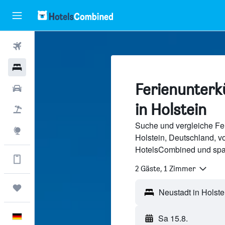
Flüge
Hotels
Ferienunterk
Mietwagen
in Holstein
Pauschalreisen
Suche und vergleiche Fer
Explore
Holstein, Deutschland, 
HotelsCombined und spa
Mehr Vorteile in der App
2 Gäste, 1 Zimmer
Trips
Neustadt in Holste
Deutsch
Sa 15.8.