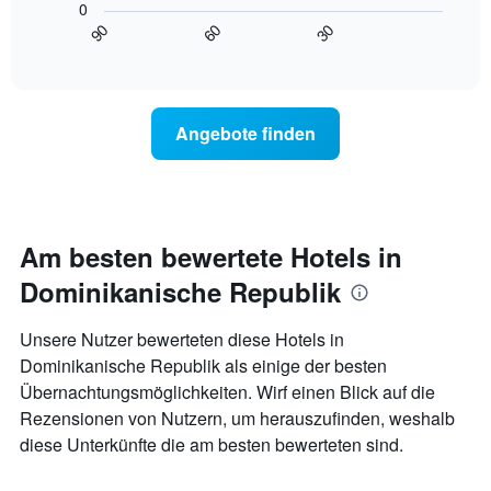
Wochentage
0
Diagramm
anzeigt.
90
60
30
zeigt,
End
Das
of
wie
interactive
Diagramm
sich
chart
hat
der
1
Preis
Y-
Angebote finden
für
Achse,
ein
die
Zimmer
den
ändert,
durchschnittlichen
je
Zimmerpreis
näher
Am besten bewertete Hotels in
anzeigt.
das
Dominikanische Republik
Aufenthaltsdatum
rückt.
Das
Unsere Nutzer bewerteten diese Hotels in
Diagramm
Dominikanische Republik als einige der besten
hat
Übernachtungsmöglichkeiten. Wirf einen Blick auf die
1
X-
Rezensionen von Nutzern, um herauszufinden, weshalb
Achse,
diese Unterkünfte die am besten bewerteten sind.
die
die