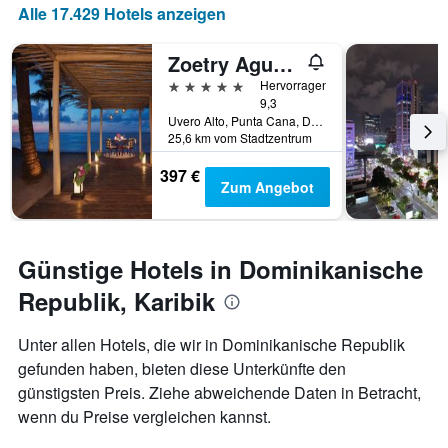
Anzahl
Alle 17.429 Hotels anzeigen
der
Tage
Zoetry Agua Punta Cana
vor
dem
5 Sterne
Hervorragend
Aufenthalt
9,3
anzeigt
Uvero Alto, Punta Cana, Dominikanische Republik
Das
25,6 km vom Stadtzentrum
Diagramm
397 €
hat
Zum Angebot
1
Y-
Achse,
die
Günstige Hotels in Dominikanische
den
durchschnittlichen
Republik, Karibik
Zimmerpreis
anzeigt
Unter allen Hotels, die wir in Dominikanische Republik
gefunden haben, bieten diese Unterkünfte den
günstigsten Preis. Ziehe abweichende Daten in Betracht,
wenn du Preise vergleichen kannst.