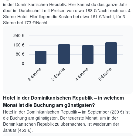
in der Dominikanischen Republik: Hier kannst du das ganze Jahr
über im Durchschnitt mit Preisen von etwa 188 €/Nacht rechnen. 4-
Sterne-Hotel: Hier liegen die Kosten bei etwa 161 €/Nacht, für 3
Sterne bei 173 €/Nacht.
240 €
Bar
Chart
160 €
graphic.
chart
with
80 €
4
bars.
0
2-Sterne
3-Sterne
4-Sterne
5-Sterne
Das
folgende
End
of
Diagramm
interactive
zeigt
chart
den
Hotel in der Dominikanischen Republik – in welchem
durchschnittlichen
Monat ist die Buchung am günstigsten?
Preis
Hotel in der Dominikanischen Republik – im September (239 €) ist
für
die Buchung am günstigsten. Der teuerste Monat, um in der
ein
Dominikanischen Republik zu übernachten, ist wiederum der
Doppelzimmer
Januar (453 €).
der