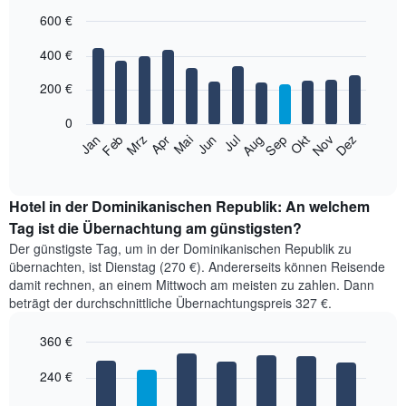
letzten
600 €
3
Tage,
Bar
Chart
400 €
aggregiert
graphic.
chart
with
nach
12
200 €
Sternebewertung.
bars.
Das
0
Diagramm
Das
Jan
Feb
Mrz
Apr
Mai
Jun
Jul
Aug
Sep
Okt
Nov
Dez
hat
folgende
End
1
of
Diagramm
X-
interactive
zeigt
chart
Achse,
den
Hotel in der Dominikanischen Republik: An welchem
die
durchschnittlichen
Tag ist die Übernachtung am günstigsten?
die
Zimmerpreis
Hotelkategorien
Der günstigste Tag, um in der Dominikanischen Republik zu
im
nach
übernachten, ist Dienstag (270 €). Andererseits können Reisende
jeweiligen
Sternen
damit rechnen, an einem Mittwoch am meisten zu zahlen. Dann
Monat
anzeigt.
beträgt der durchschnittliche Übernachtungspreis 327 €.
an.
Das
Das
Diagramm
360 €
Diagramm
hat
hat
Bar
Chart
1
1
graphic.
240 €
chart
Y-
with
X-
Achse,
7