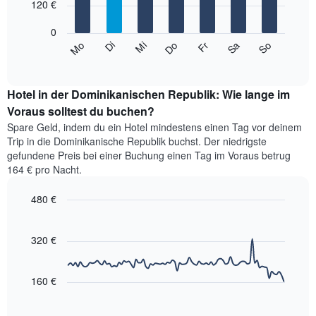
Achse,
120 €
die
bars.
die
den
die
0
Durchschnittspreis
Das
Monate
Mi
Do
Fr
Sa
So
Mo
Di
eines
folgende
End
anzeigt.
Doppelzimmers
of
Diagramm
Das
interactive
in
zeigt
chart
Diagramm
den
den
Hotel in der Dominikanischen Republik: Wie lange im
hat
letzten
durchschnittlichen
Voraus solltest du buchen?
1
3
Preis
Y-
Spare Geld, indem du ein Hotel mindestens einen Tag vor deinem
Tagen
eines
Achse,
Trip in die Dominikanische Republik buchst. Der niedrigste
anzeigt.
Zimmers
die
gefundene Preis bei einer Buchung einen Tag im Voraus betrug
für
den
164 € pro Nacht.
den
durchschnittlichen
jeweiligen
Zimmerpreis
480 €
Wochentag.
anzeigt.
Das
Line
Chart
Diagramm
graphic.
chart
with
hat
320 €
90
1
data
X-
points.
Achse,
160 €
die
Das
die
folgende