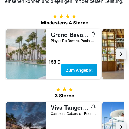
einsehen können und diejenigen, mit der besten Leistung.
4 Sterne
Mindestens 4 Sterne
Grand Bavaro Princess All Suites Resort, Spa & Casino
Playas De Bavaro, Punta Cana, Dominikanische Republik
158 €
Zum Angebot
3 Sterne
3 Sterne
Viva Tangerine by Wyndham, A Trademark All Inclusive
Carretera Cabarete - Puerto Plata Km 1, San Felipe de Puerto Plata, Dominikanische Republik