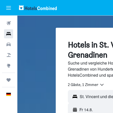
Flüge
Hotels
Hotels in St.
Mietwagen
Grenadinen
Pauschalreisen
Suche und vergleiche Hot
Explore
Grenadinen von Hundert
HotelsCombined und spa
Trips
2 Gäste, 1 Zimmer
Deutsch
St. Vincent und d
Fr 14.8.