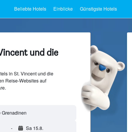
Beliebte Hotels
Einblicke
Günstigste Hotels
 Vincent und die
els in St. Vincent und die
en Reise-Websites auf
re.
ie Grenadinen
-
Sa 15.8.