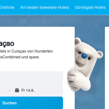
Einblicke
Am besten bewertete Hotels
Günstigste Hotels
raçao
tels in Curaçao von Hunderten
lsCombined und spare.
-
Fr 14.8.
Suchen