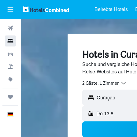
Beliebte Hotels
Flüge
Hotels
Hotels in Cu
Mietwagen
Suche und vergleiche Ho
Pauschalreisen
Reise-Websites auf Hote
Explore
2 Gäste, 1 Zimmer
Trips
Curaçao
Do 13.8.
Deutsch