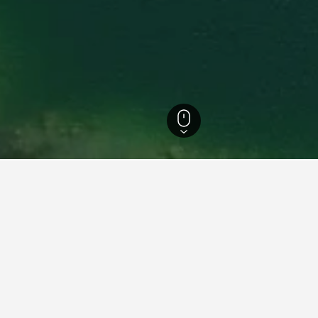
Cutler Bay
63
Cutler Bay
58
nfte in Cutler Bay