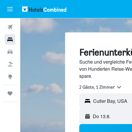
Flüge
Hotels
Ferienunterkü
Mietwagen
Suche und vergleiche Fer
Pauschalreisen
von Hunderten Reise-We
spare.
Explore
2 Gäste, 1 Zimmer
Trips
Do 13.8.