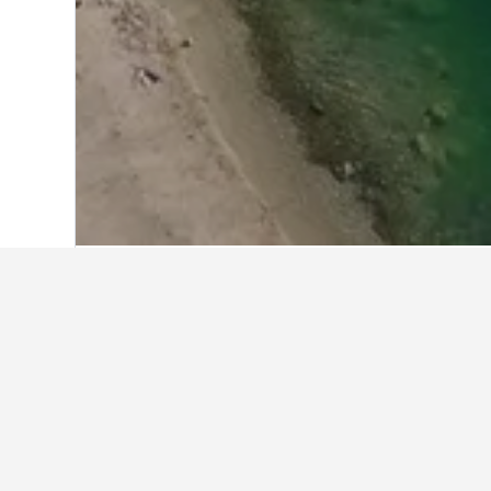
Start
USA
1.006.963
Florida
199.509
Weitere Unterkü
Alle 63 Unterkünfte anzeigen