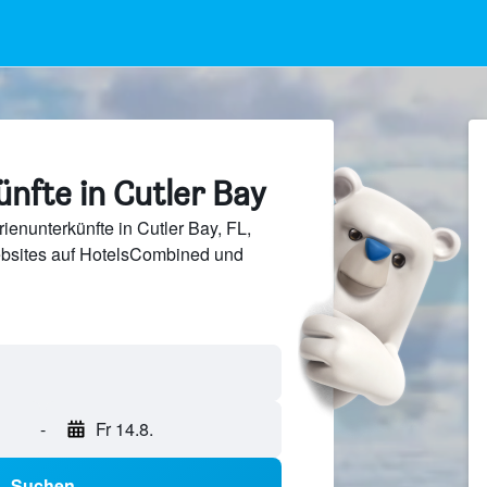
nfte in Cutler Bay
ienunterkünfte in Cutler Bay, FL,
bsites auf HotelsCombined und
-
Fr 14.8.
Suchen