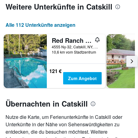
jeweiligen
Weitere Unterkünfte in Catskill
Wochentag.
Das
Diagramm
Alle 112 Unterkünfte anzeigen
hat
1
X-
Red Ranch Inn
Achse,
4555 Ny-32, Catskill, NY, USA
die
10,6 km vom Stadtzentrum
die
Wochentage
anzeigt.
121 €
Das
Zum Angebot
Diagramm
hat
1
Y-
Übernachten in Catskill
Achse,
die
den
Nutze die Karte, um Ferienunterkünfte in Catskill oder
durchschnittlichen
Unterkünfte in der Nähe von Sehenswürdigkeiten zu
Zimmerpreis
entdecken, die du besuchen möchtest. Weitere
anzeigt.