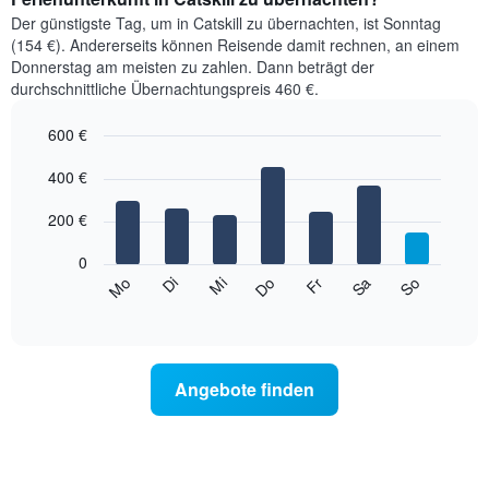
Der günstigste Tag, um in Catskill zu übernachten, ist Sonntag
(154 €). Andererseits können Reisende damit rechnen, an einem
Donnerstag am meisten zu zahlen. Dann beträgt der
durchschnittliche Übernachtungspreis 460 €.
600 €
Bar
Chart
graphic.
400 €
chart
with
7
200 €
bars.
0
Das
Mi
Do
Fr
Sa
So
Mo
Di
folgende
End
of
Diagramm
interactive
zeigt
chart
den
durchschnittlichen
Angebote finden
Preis
eines
Zimmers
für
den