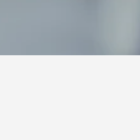
 Rochester
n Rochester.
e ich eine Ferienunterkunft in
rienunterkunft mindestens 90 Tage vor deinem
er niedrigste gefundene Preis bei einer
etrug 55 € pro Nacht.