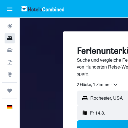
Flüge
Hotels
Ferienunterk
Mietwagen
Suche und vergleiche Fer
Pauschalreisen
von Hunderten Reise-We
spare.
Explore
2 Gäste, 1 Zimmer
Trips
Rochester, USA
Deutsch
Fr 14.8.