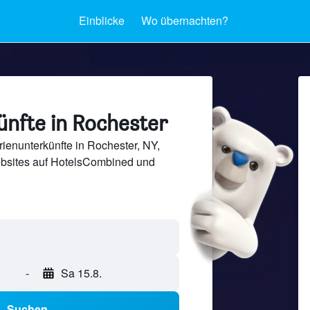
Einblicke
Wo übernachten?
ünfte in Rochester
ienunterkünfte in Rochester, NY,
bsites auf HotelsCombined und
-
Sa 15.8.
Suchen