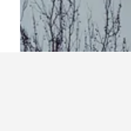
Start
USA
1.006.974
New York
29.577
Reiseinformatio
Finde mithilfe unserer datengestüt
An welchem Tag ist es am günst
in Rochester zu übernachten?
Der günstigste Tag, um in Rochester
Andererseits können Reisende dami
meisten zu zahlen. Dann beträgt der