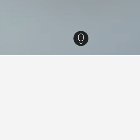
Rochester
366
Rochester
298
nen zu Ferienunterkünften in
zten Tipps auf HotelsCombined deine nächste Ferienunterkunft i
igsten, in einer Ferienunterkunft
Wie lange im Voraus sollt
Rochester buchen?
 zu übernachten, ist Dienstag (101 €).
Spare Geld, indem du eine Fe
t rechnen, an einem Mittwoch am
Trip nach Rochester buchst. D
 durchschnittliche Übernachtungspreis
Buchung 90 Tage im Voraus b