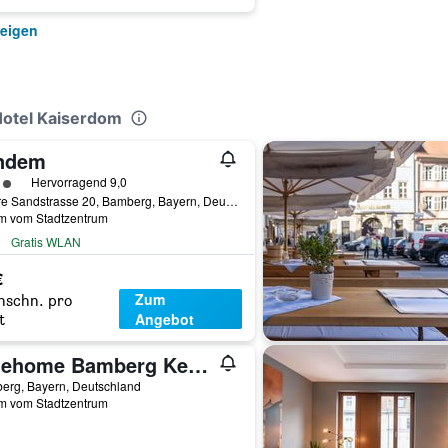
zeigen
Hotel Kaiserdom
ndem
rtungskategorie 3
Hervorragend 9,0
Untere Sandstrasse 20, Bamberg, Bayern, Deutschland
km vom Stadtzentrum
Gratis WLAN
€
Zum
hschn. pro
Angebot
t
limehome Bamberg Keßlerstraße
erg, Bayern, Deutschland
km vom Stadtzentrum