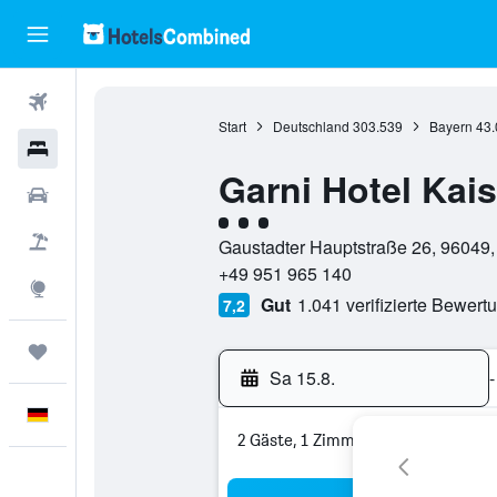
Flüge
Start
Deutschland
303.539
Bayern
43.
Hotels
Garni Hotel Kai
Mietwagen
Bewertungskategorie 3
Pauschalreisen
Gaustadter Hauptstraße 26, 96049
+49 951 965 140
Explore
Gut
1.041 verifizierte Bewert
7,2
Trips
Sa 15.8.
-
Deutsch
2 Gäste, 1 Zimmer