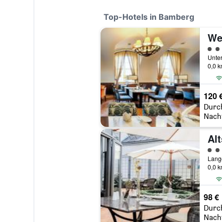
Top-Hotels in Bamberg
Bewe
0,0 
120 
Durc
Nach
Bewe
Lange
0,0 
98 €
Durc
Nach