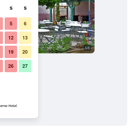
S
S
5
6
12
13
1/1
19
20
26
27
terne-Hotel.