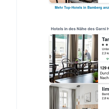
Mehr Top-Hotels in Bamberg an
Hotels in des Nähe des Garni 
Ta
Bewe
2,3 
129 
Durc
Nach
Bamb
2,8 