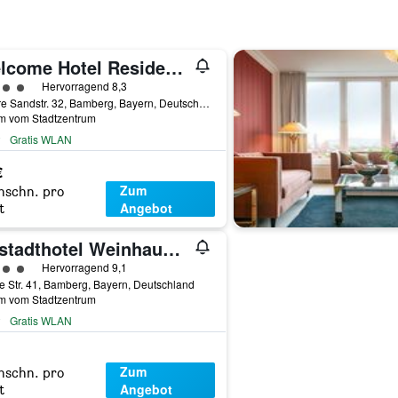
Welcome Hotel Residenzschloss Bamberg
rtungskategorie 4
Hervorragend 8,3
Untere Sandstr. 32, Bamberg, Bayern, Deutschland
km vom Stadtzentrum
Gratis WLAN
€
Zum
hschn. pro
Angebot
t
Altstadthotel Weinhaus Messerschmitt
rtungskategorie 4
Hervorragend 9,1
 Str. 41, Bamberg, Bayern, Deutschland
km vom Stadtzentrum
Gratis WLAN
Zum
hschn. pro
Angebot
t