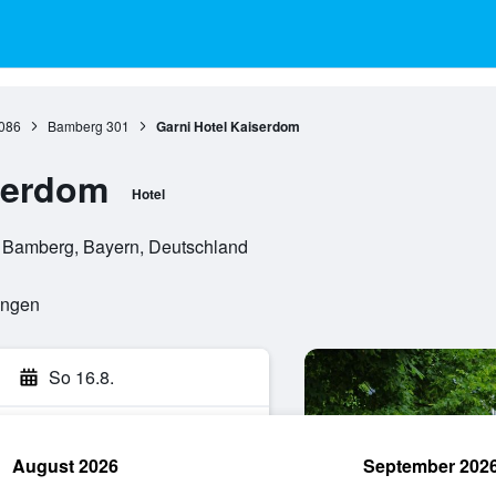
086
Bamberg
301
Garni Hotel Kaiserdom
serdom
Hotel
, Bamberg, Bayern, Deutschland
ungen
So 16.8.
August 2026
September 202