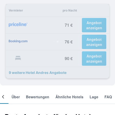
Vermieter
pro Nacht
Angebot
71 €
anzeigen
Angebot
76 €
anzeigen
Angebot
90 €
anzeigen
9 weitere Hotel Andres Angebote
mer
Über
Bewertungen
Ähnliche Hotels
Lage
FAQ