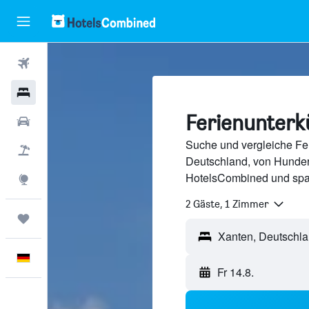
Flüge
Hotels
Ferienunterk
Mietwagen
Suche und vergleiche Fer
Pauschalreisen
Deutschland, von Hunder
HotelsCombined und spa
Explore
2 Gäste, 1 Zimmer
Trips
Deutsch
Fr 14.8.