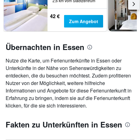
2,6 km vom Stadtzentrum
die
die
42 €
Anzahl
Zum Angebot
der
Tage
vor
dem
Übernachten in Essen
Aufenthalt
anzeigt
Das
Nutze die Karte, um Ferienunterkünfte in Essen oder
Diagramm
Unterkünfte in der Nähe von Sehenswürdigkeiten zu
hat
entdecken, die du besuchen möchtest. Zudem profitieren
1
Y-
Nutzer von der Möglichkeit, weitere hilfreiche
Achse,
Informationen und Angebote für diese Ferienunterkunft in
die
Erfahrung zu bringen, indem sie auf die Ferienunterkunft
den
klicken, für die sie sich interessieren.
durchschnittlichen
Zimmerpreis
anzeigt
Fakten zu Unterkünften in Essen