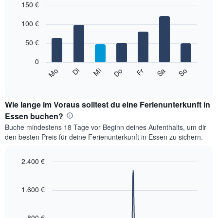
150 €
Diagramm
hat
Bar
Chart
1
graphic.
100 €
chart
with
X-
7
Achse,
50 €
bars.
die
die
0
Das
Monate
Mi
Do
Fr
Sa
So
Mo
Di
folgende
End
anzeigt.
of
Diagramm
Das
interactive
zeigt
chart
Diagramm
den
Wie lange im Voraus solltest du eine Ferienunterkunft in
hat
durchschnittlichen
Essen buchen?
1
Preis
Y-
Buche mindestens 18 Tage vor Beginn deines Aufenthalts, um dir
eines
Achse,
den besten Preis für deine Ferienunterkunft in Essen zu sichern.
Zimmers
die
für
den
den
2.400 €
durchschnittlichen
jeweiligen
Zimmerpreis
Line
Chart
Wochentag.
graphic.
anzeigt.
chart
Das
with
1.600 €
Diagramm
90
data
hat
points.
1
800 €