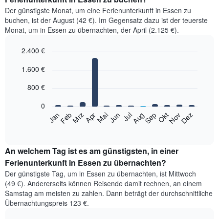
Der günstigste Monat, um eine Ferienunterkunft in Essen zu
buchen, ist der August (42 €). Im Gegensatz dazu ist der teuerste
Monat, um in Essen zu übernachten, der April (2.125 €).
2.400 €
Bar
Chart
1.600 €
graphic.
chart
with
12
800 €
bars.
0
Das
Jan
Feb
Mrz
Apr
Mai
Jun
Jul
Aug
Sep
Okt
Nov
Dez
folgende
End
of
Diagramm
interactive
zeigt
chart
den
An welchem Tag ist es am günstigsten, in einer
durchschnittlichen
Ferienunterkunft in Essen zu übernachten?
Zimmerpreis
Der günstigste Tag, um in Essen zu übernachten, ist Mittwoch
im
(49 €). Andererseits können Reisende damit rechnen, an einem
jeweiligen
Samstag am meisten zu zahlen. Dann beträgt der durchschnittliche
Monat
Übernachtungspreis 123 €.
an.
Das