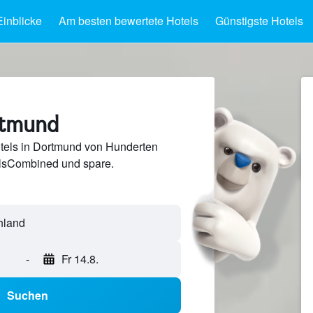
Einblicke
Am besten bewertete Hotels
Günstigste Hotels
rtmund
tels in Dortmund von Hunderten
lsCombined und spare.
-
Fr 14.8.
Suchen