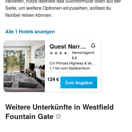
variieren, nutze deshalb das Suchformular oben auf der
Seite, um weitere Optionen einzusehen, solltest du
flexibel reisen können.
Alle 1 Hotels anzeigen
Quest Narre Warren
4 Sterne
Hervorragend
8,6
Cnr Princes Highway & Verdun Drive, Narre Warren, VIC, Australien
1,7 km vom Stadtzentrum
124 €
Zum Angebot
Weitere Unterkünfte in Westfield
Fountain Gate