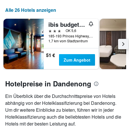
in
die
den
Anzahl
Alle 26 Hotels anzeigen
letzten
der
3
Tage
Tagen
ibis budget Dandenong
vor
gefunden
dem
3 Sterne
OK 5,6
wurde.
Aufenthalt
185-193 Princes Highway, Dandenong, VIC, Australien
anzeigt
1,7 km vom Stadtzentrum
Das
Diagramm
51 €
hat
Zum Angebot
1
Y-
Achse,
die
Hotelpreise in Dandenong
den
durchschnittlichen
Zimmerpreis
Ein Überblick über die Durchschnittspreise von Hotels
anzeigt
abhängig von der Hotelklassifizierung bei Dandenong.
Um dir weitere Einblicke zu bieten, führen wir in jeder
Hotelklassifizierung auch die beliebtesten Hotels und die
Hotels mit der besten Leistung auf.