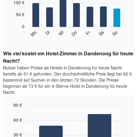
1
graphic.
100 €
chart
with
X-
7
Achse,
50 €
bars.
die
die
0
Das
Monate
Mi
Do
Fr
Sa
So
Mo
Di
folgende
End
anzeigt.
of
Diagramm
Das
interactive
zeigt
chart
Diagramm
den
Wie viel kostet ein Hotel-Zimmer in Dandenong für heute
hat
durchschnittlichen
Nacht?
1
Preis
Y-
Nutzer haben Preise ab Hotels in Dandenong für heute Nacht
eines
Achse,
bereits ab 51 € gefunden. Der durchschnittliche Preis liegt bei 82 €,
Zimmers
die
basierend auf Suchen in den letzten 72 Stunden. Die Preise
für
den
beginnen ab 73 € für ein 4-Sterne-Hotel in Dandenong für heute
den
durchschnittlichen
Nacht.
jeweiligen
Zimmerpreis
Wochentag.
anzeigt.
Das
90 €
Diagramm
Bar
Chart
hat
graphic.
chart
60 €
with
1
2
X-
bars.
Achse,
30 €