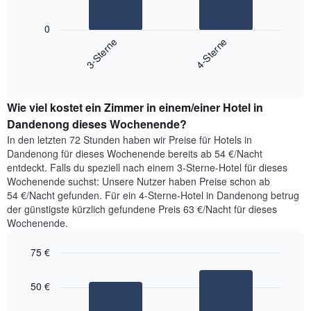
die
Das
die
folgende
0
Wochentage
Diagramm
3-Sterne
4-Sterne
anzeigt.
zeigt
Das
End
den
Diagramm
of
durchschnittlichen
hat
interactive
Zimmerpreis,
chart
1
Wie viel kostet ein Zimmer in einem/einer Hotel in
der
Y-
für
Dandenong dieses Wochenende?
Achse,
heute
die
In den letzten 72 Stunden haben wir Preise für Hotels in
Nacht
den
Dandenong für dieses Wochenende bereits ab 54 €/Nacht
in
durchschnittlichen
entdeckt. Falls du speziell nach einem 3-Sterne-Hotel für dieses
den
Zimmerpreis
Wochenende suchst: Unsere Nutzer haben Preise schon ab
letzten
anzeigt.
54 €/Nacht gefunden. Für ein 4-Sterne-Hotel in Dandenong betrug
3
der günstigste kürzlich gefundene Preis 63 €/Nacht für dieses
Tagen
Wochenende.
gefunden
wurde,
75 €
aggregiert
nach
Bar
Chart
Sternebewertung.
graphic.
chart
50 €
with
Das
2
Diagramm