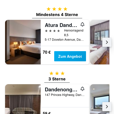
4 Sterne
Mindestens 4 Sterne
Atura Dandenong
4 Sterne
Hervorragend
8,5
5-17 Doveton Avenue, Dandenong, VIC, Australien
70 €
Zum Angebot
3 Sterne
3 Sterne
Dandenong Motel
147 Princes Highway, Dandenong, VIC, Australien
59 €