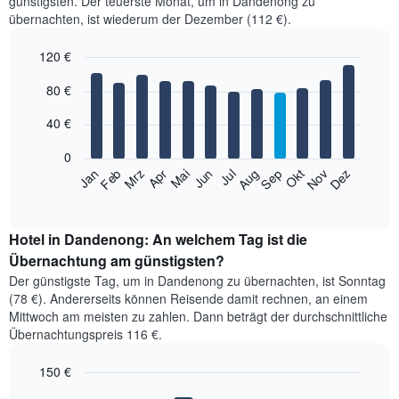
günstigsten. Der teuerste Monat, um in Dandenong zu
übernachten, ist wiederum der Dezember (112 €).
120 €
Bar
Chart
80 €
graphic.
chart
with
12
40 €
bars.
0
Das
Jan
Feb
Mrz
Apr
Mai
Jun
Jul
Aug
Sep
Okt
Nov
Dez
folgende
End
of
Diagramm
interactive
zeigt
chart
den
Hotel in Dandenong: An welchem Tag ist die
durchschnittlichen
Übernachtung am günstigsten?
Zimmerpreis
Der günstigste Tag, um in Dandenong zu übernachten, ist Sonntag
im
(78 €). Andererseits können Reisende damit rechnen, an einem
jeweiligen
Mittwoch am meisten zu zahlen. Dann beträgt der durchschnittliche
Monat
Übernachtungspreis 116 €.
an.
Das
150 €
Diagramm
hat
Bar
Chart