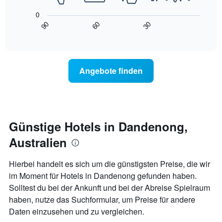
X-
folgende
den
0
Achse,
Diagramm
letzten
90
60
30
die
zeigt,
3
End
die
of
wie
Tagen
interactive
Hotelkategorien
sich
anzeigt.
chart
nach
der
Sternen
Preis
Angebote finden
anzeigt
für
Das
ein
Diagramm
Zimmer
hat
ändert,
1
je
Y-
näher
Günstige Hotels in Dandenong,
Achse,
das
die
Australien
Aufenthaltsdatum
den
rückt.
durchschnittlichen
Das
Hierbei handelt es sich um die günstigsten Preise, die wir
Zimmerpreis
Diagramm
im Moment für Hotels in Dandenong gefunden haben.
an
hat
diesem
Solltest du bei der Ankunft und bei der Abreise Spielraum
1
Wochenende
X-
haben, nutze das Suchformular, um Preise für andere
anzeigt,
Achse,
Daten einzusehen und zu vergleichen.
der
die