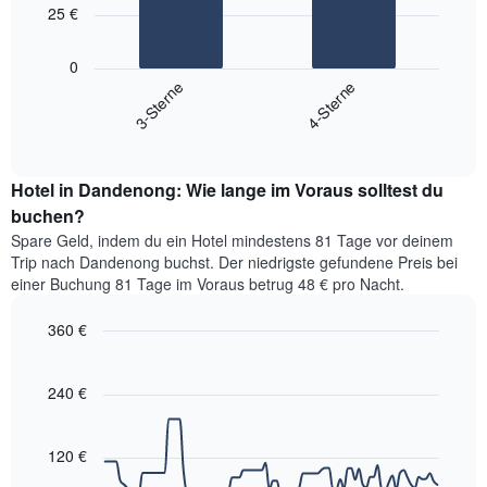
bars.
hat
25 €
1
Das
X-
folgende
0
Achse,
Diagramm
3-Sterne
4-Sterne
die
zeigt
die
End
den
Hotelkategorien
of
durchschnittlichen
interactive
nach
Zimmerpreis
chart
Sternen
Hotel in Dandenong: Wie lange im Voraus solltest du
für
anzeigt
dieses
buchen?
Das
Wochenende
Diagramm
Spare Geld, indem du ein Hotel mindestens 81 Tage vor deinem
in
hat
Trip nach Dandenong buchst. Der niedrigste gefundene Preis bei
den
1
einer Buchung 81 Tage im Voraus betrug 48 € pro Nacht.
letzten
Y-
3
Achse,
360 €
Tagen,
die
aggregiert
Line
Chart
den
graphic.
chart
nach
durchschnittlichen
with
240 €
Sternebewertung.
Zimmerpreis
90
Das
für
data
Diagramm
points.
heute
120 €
hat
Nacht
1
Das
in