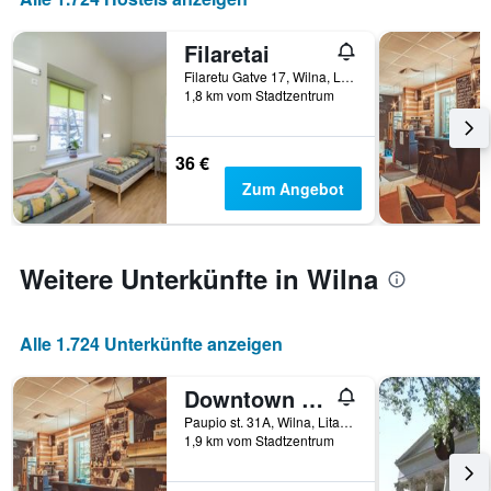
Anzahl
der
Filaretai
Tage
vor
Filaretu Gatve 17, Wilna, Litauen
1,8 km vom Stadtzentrum
dem
Aufenthalt
anzeigt
Das
36 €
Diagramm
Zum Angebot
hat
1
Y-
Achse,
Weitere Unterkünfte in Wilna
die
den
durchschnittlichen
Alle 1.724 Unterkünfte anzeigen
Zimmerpreis
anzeigt
Downtown Forest Hostel & Camping
Paupio st. 31A, Wilna, Litauen
1,9 km vom Stadtzentrum