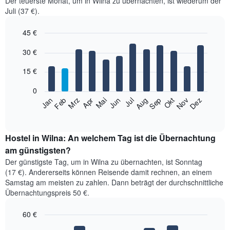
Der teuerste Monat, um in Wilna zu übernachten, ist wiederum der
Juli (37 €).
45 €
Bar
Chart
30 €
graphic.
chart
with
12
15 €
bars.
0
Das
Feb
Mai
Aug
Nov
Jan
Apr
Jul
Okt
Mrz
Jun
Sep
Dez
folgende
End
of
Diagramm
interactive
zeigt
chart
den
Hostel in Wilna: An welchem Tag ist die Übernachtung
durchschnittlichen
am günstigsten?
Zimmerpreis
Der günstigste Tag, um in Wilna zu übernachten, ist Sonntag
im
(17 €). Andererseits können Reisende damit rechnen, an einem
jeweiligen
Samstag am meisten zu zahlen. Dann beträgt der durchschnittliche
Monat
Übernachtungspreis 50 €.
an.
Das
60 €
Diagramm
hat
Bar
Chart