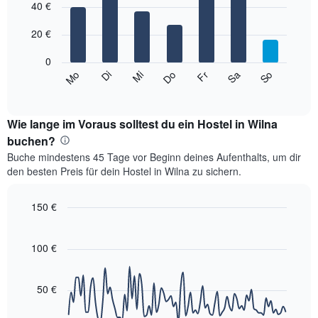
1
graphic.
40 €
chart
with
X-
7
Achse,
20 €
bars.
die
die
0
Das
Monate
So
Do
Mo
Fr
Di
Sa
Mi
folgende
End
anzeigt.
of
Diagramm
Das
interactive
zeigt
chart
Diagramm
den
Wie lange im Voraus solltest du ein Hostel in Wilna
hat
durchschnittlichen
buchen?
1
Preis
Y-
Buche mindestens 45 Tage vor Beginn deines Aufenthalts, um dir
eines
Achse,
den besten Preis für dein Hostel in Wilna zu sichern.
Zimmers
die
für
den
den
150 €
durchschnittlichen
jeweiligen
Zimmerpreis
Line
Chart
Wochentag.
graphic.
anzeigt.
chart
Das
with
100 €
Diagramm
90
data
hat
points.
1
50 €
X-
Das
Achse,