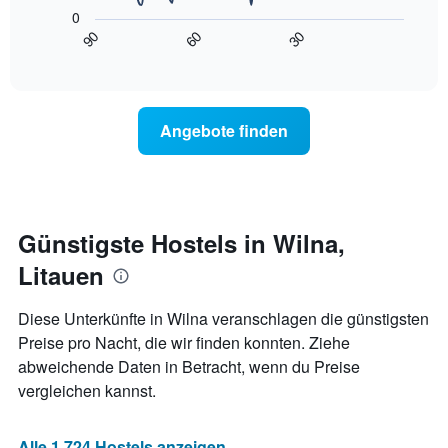
folgende
die
0
Diagramm
die
90
60
30
zeigt,
End
Wochentage
of
wie
anzeigt.
interactive
sich
chart
Das
der
Diagramm
Preis
hat
Angebote finden
für
1
ein
Y-
Zimmer
Achse,
ändert,
die
je
den
näher
Günstigste Hostels in Wilna,
durchschnittlichen
das
Zimmerpreis
Litauen
Aufenthaltsdatum
anzeigt.
rückt.
Das
Diese Unterkünfte in Wilna veranschlagen die günstigsten
Diagramm
Preise pro Nacht, die wir finden konnten. Ziehe
hat
abweichende Daten in Betracht, wenn du Preise
1
X-
vergleichen kannst.
Achse,
die
die
Alle 1.724 Hostels anzeigen