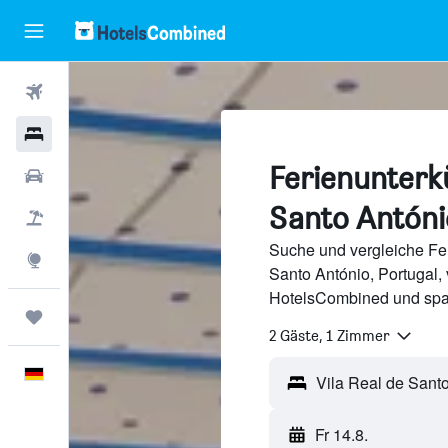
Flüge
Hotels
Ferienunterkü
Mietwagen
Santo Antóni
Pauschalreisen
Suche und vergleiche Fer
Explore
Santo António, Portugal,
HotelsCombined und spa
Trips
2 Gäste, 1 Zimmer
Deutsch
Fr 14.8.