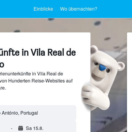
Einblicke
Wo übernachten?
nfte in Vila Real de
o
ienunterkünfte in Vila Real de
 von Hunderten Reise-Websites auf
re.
-
Sa 15.8.