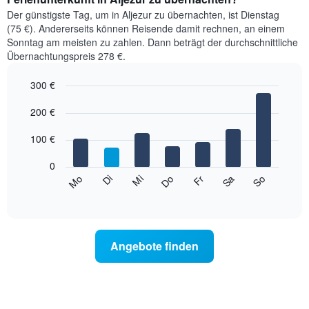
Der günstigste Tag, um in Aljezur zu übernachten, ist Dienstag
(75 €). Andererseits können Reisende damit rechnen, an einem
Sonntag am meisten zu zahlen. Dann beträgt der durchschnittliche
Übernachtungspreis 278 €.
300 €
Bar
Chart
graphic.
200 €
chart
with
7
100 €
bars.
0
Das
Mi
Do
Fr
Sa
So
Mo
Di
folgende
End
of
Diagramm
interactive
zeigt
chart
den
durchschnittlichen
Angebote finden
Preis
eines
Zimmers
für
den