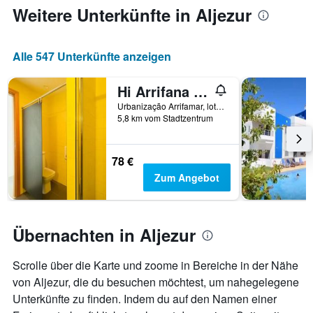
jeweiligen
Weitere Unterkünfte in Aljezur
Wochentag.
Das
Diagramm
Alle 547 Unterkünfte anzeigen
hat
1
X-
Hi Arrifana Destination Hostel
Achse,
Urbanização Arrifamar, lote 43/44 - Praia da Arrifana, Aljezur, Faro, Portugal
die
5,8 km vom Stadtzentrum
die
Wochentage
anzeigt.
78 €
Das
Zum Angebot
Diagramm
hat
1
Y-
Übernachten in Aljezur
Achse,
die
den
Scrolle über die Karte und zoome in Bereiche in der Nähe
durchschnittlichen
von Aljezur, die du besuchen möchtest, um nahegelegene
Zimmerpreis
Unterkünfte zu finden. Indem du auf den Namen einer
anzeigt.