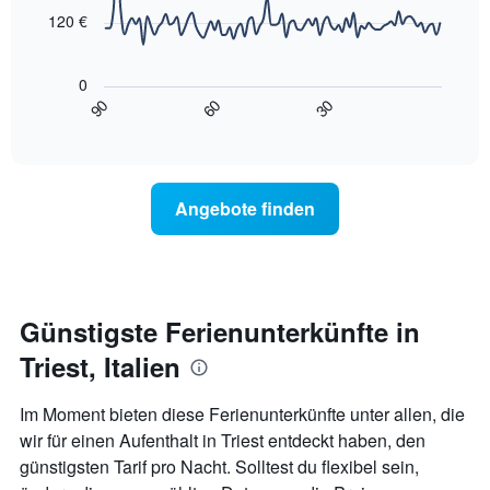
points.
1
120 €
X-
Das
Achse,
folgende
die
0
Diagramm
die
90
60
30
zeigt,
End
Wochentage
of
wie
anzeigt.
interactive
sich
chart
Das
der
Diagramm
Preis
hat
Angebote finden
für
1
ein
Y-
Zimmer
Achse,
ändert,
die
je
den
näher
Günstigste Ferienunterkünfte in
durchschnittlichen
das
Zimmerpreis
Triest, Italien
Aufenthaltsdatum
anzeigt.
rückt.
Das
Im Moment bieten diese Ferienunterkünfte unter allen, die
Diagramm
wir für einen Aufenthalt in Triest entdeckt haben, den
hat
günstigsten Tarif pro Nacht. Solltest du flexibel sein,
1
X-