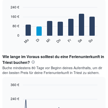
Das
240 €
Diagramm
hat
Bar
Chart
1
graphic.
160 €
chart
with
X-
7
Achse,
80 €
bars.
die
die
0
Das
Monate
Mi
Do
Fr
Sa
So
Mo
Di
folgende
End
anzeigt.
of
Diagramm
Das
interactive
zeigt
chart
Diagramm
den
Wie lange im Voraus solltest du eine Ferienunterkunft in
hat
durchschnittlichen
Triest buchen?
1
Preis
Y-
Buche mindestens 80 Tage vor Beginn deines Aufenthalts, um dir
eines
Achse,
den besten Preis für deine Ferienunterkunft in Triest zu sichern.
Zimmers
die
für
den
den
360 €
durchschnittlichen
jeweiligen
Zimmerpreis
Line
Chart
Wochentag.
graphic.
anzeigt.
chart
Das
with
240 €
Diagramm
90
data
hat