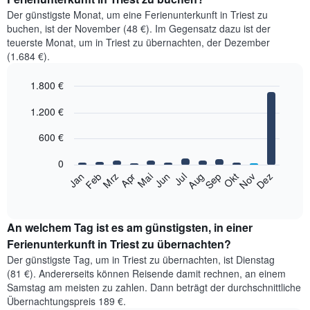
Der günstigste Monat, um eine Ferienunterkunft in Triest zu
buchen, ist der November (48 €). Im Gegensatz dazu ist der
teuerste Monat, um in Triest zu übernachten, der Dezember
(1.684 €).
1.800 €
Bar
Chart
1.200 €
graphic.
chart
with
12
600 €
bars.
0
Das
Jan
Feb
Mrz
Apr
Mai
Jun
Jul
Aug
Sep
Okt
Nov
Dez
folgende
End
of
Diagramm
interactive
zeigt
chart
den
An welchem Tag ist es am günstigsten, in einer
durchschnittlichen
Ferienunterkunft in Triest zu übernachten?
Zimmerpreis
Der günstigste Tag, um in Triest zu übernachten, ist Dienstag
im
(81 €). Andererseits können Reisende damit rechnen, an einem
jeweiligen
Samstag am meisten zu zahlen. Dann beträgt der durchschnittliche
Monat
Übernachtungspreis 189 €.
an.