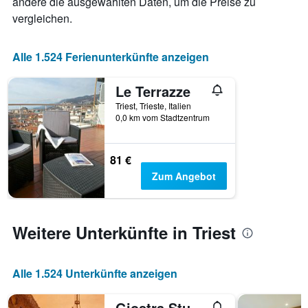
ändere die ausgewählten Daten, um die Preise zu
Achse,
vergleichen.
die
die
Anzahl
Alle 1.524 Ferienunterkünfte anzeigen
der
Tage
Le Terrazze
vor
dem
Triest, Trieste, Italien
Aufenthalt
0,0 km vom Stadtzentrum
anzeigt
Das
Diagramm
81 €
hat
Zum Angebot
1
Y-
Achse,
die
Weitere Unterkünfte in Triest
den
durchschnittlichen
Zimmerpreis
anzeigt
Alle 1.524 Unterkünfte anzeigen
Giostra Studio Flat