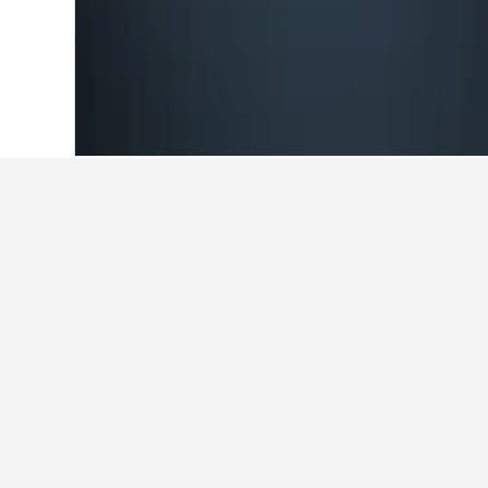
Start
Italien
522.399
Friaul-Julisch Ven
Reiseinformatio
Finde mithilfe unserer datengestüt