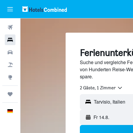
Flüge
Hotels
Ferienunterkü
Mietwagen
Suche und vergleiche Feri
Pauschalreisen
von Hunderten Reise-We
spare.
Explore
2 Gäste, 1 Zimmer
Trips
Deutsch
Fr 14.8.