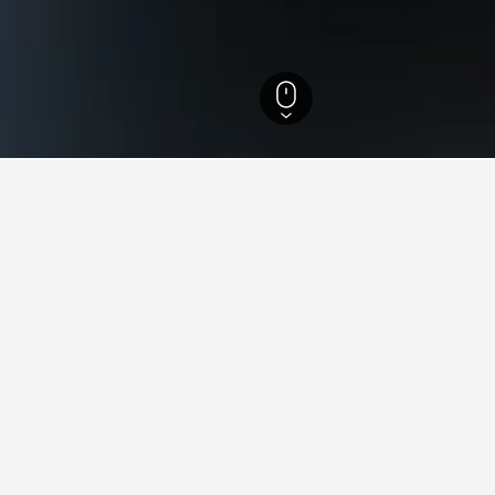
etien
7.330
Tarvisio
138
Tarvisio
103
nen zu Ferienunterkünften in 
zten Tipps auf HotelsCombined deine nächste Ferienunterkunft in
An welchem Tag ist es am günstigsten, in einer Ferienunt
in Tarvisio zu übernachten?
Der günstigste Tag, um in Tarvisio zu übernachten, ist Sonntag (98 €
Andererseits können Reisende damit rechnen, an einem Donnersta
meisten zu zahlen. Dann beträgt der durchschnittliche Übernachtung
183 €.