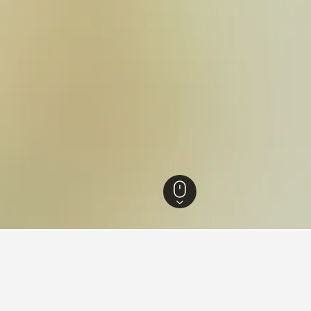
oussillon
61.775
Hérault
8.336
Tourbes
26
Tourbes
23