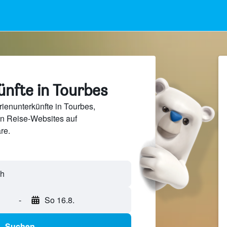
ünfte in Tourbes
ienunterkünfte in Tourbes,
en Reise-Websites auf
re.
-
So 16.8.
Suchen