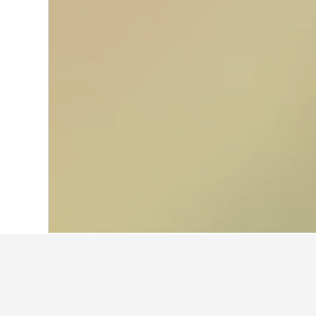
Start
Frankreich
552.334
Languedoc-R