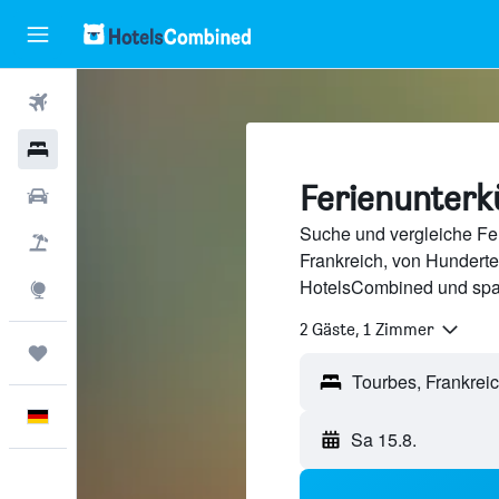
Flüge
Hotels
Ferienunterk
Mietwagen
Suche und vergleiche Fer
Pauschalreisen
Frankreich, von Hundert
HotelsCombined und spa
Explore
2 Gäste, 1 Zimmer
Trips
Deutsch
Sa 15.8.