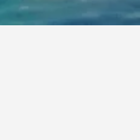
Millau
 Millau.
est du eine Ferienunterkunft in Millau
 Beginn deines Aufenthalts, um dir den besten
t in Millau zu sichern.