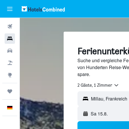
Flüge
Hotels
Ferienunterkü
Mietwagen
Suche und vergleiche Feri
Pauschalreisen
von Hunderten Reise-We
spare.
Explore
2 Gäste, 1 Zimmer
Trips
Deutsch
Sa 15.8.