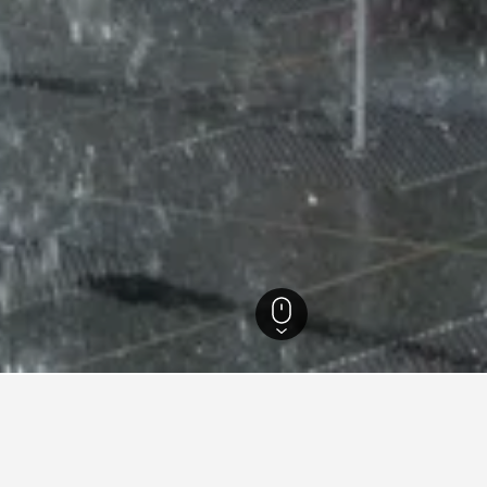
es
33.087
Cauterets
874
Cauterets
842
nen zu Ferienunterkünften in