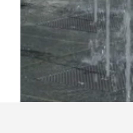
Start
Frankreich
552.334
Midi-Pyréné
Reiseinformatio