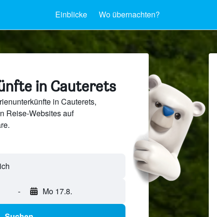
Einblicke
Wo übernachten?
ünfte in Cauterets
ienunterkünfte in Cauterets,
en Reise-Websites auf
re.
-
Mo 17.8.
Suchen