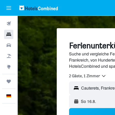
Flüge
Hotels
Ferienunterk
Mietwagen
Suche und vergleiche Fer
Pauschalreisen
Frankreich, von Hundert
HotelsCombined und spa
Explore
2 Gäste, 1 Zimmer
Trips
Deutsch
So 16.8.