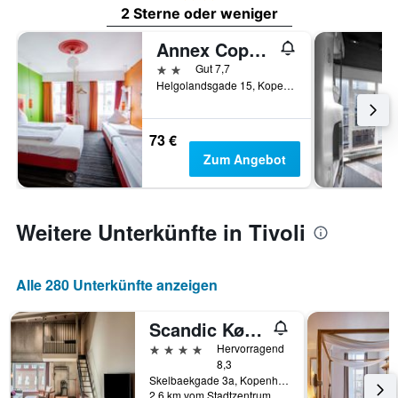
2 Sterne oder weniger
Annex Copenhagen
2 Sterne
Gut 7,7
Helgolandsgade 15, Kopenhagen, Hovedstaden (Hauptstadtregion), Dänemark
73 €
Zum Angebot
Weitere Unterkünfte in Tivoli
Alle 280 Unterkünfte anzeigen
Scandic Kødbyen
4 Sterne
Hervorragend
8,3
Skelbaekgade 3a, Kopenhagen, Hovedstaden (Hauptstadtregion), Dänemark
2,6 km vom Stadtzentrum