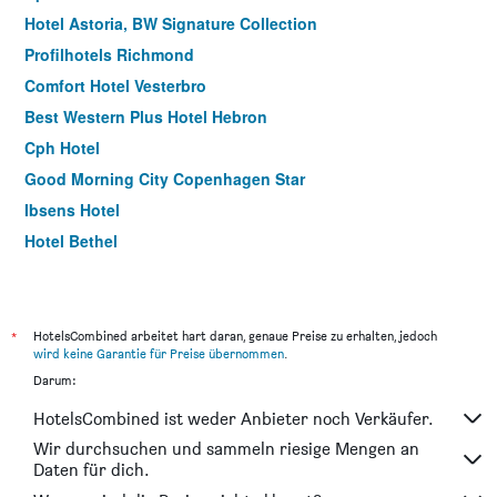
Hotel Astoria, BW Signature Collection
Profilhotels Richmond
Comfort Hotel Vesterbro
Best Western Plus Hotel Hebron
Cph Hotel
Good Morning City Copenhagen Star
Ibsens Hotel
Hotel Bethel
Hotel Tiffany
Hotel Maritime
Hotel Nora Copenhagen
*
HotelsCombined arbeitet hart daran, genaue Preise zu erhalten, jedoch
wird keine Garantie für Preise übernommen
.
Savoy Hotel
Darum:
Four Points Flex by Sheraton Copenhagen City
HotelsCombined ist weder Anbieter noch Verkäufer.
Best Western Plus Park Globetrotter Copenhagen Airport
Wir durchsuchen und sammeln riesige Mengen an
66 Guldsmeden
Daten für dich.
Profilhotels Mercur