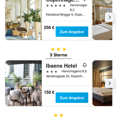
5 Sterne
Hervorragend
8,3
Kalvebod Brygge 5, Kopenhagen, Hovedstaden (Hauptstadtregion), Dänemark
256 €
Zum Angebot
3 Sterne
3 Sterne
Ibsens Hotel
3 Sterne
Hervorragend 8,6
Vendersgade 23, Kopenhagen, Hovedstaden (Hauptstadtregion), Dänemark
150 €
Zum Angebot
2 Sterne