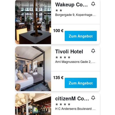
Wakeup Copenhagen - Borgergade
2 Sterne
Borgergade 9, Kopenhagen, Hovedstaden (Hauptstadtregion), Dänemark
100 €
Zum Angebot
Tivoli Hotel
4 Sterne
Arni Magnussons Gade 2, Kopenhagen, Hovedstaden (Hauptstadtregion), Dänemark
135 €
Zum Angebot
citizenM Copenhagen Radhuspladsen
4 Sterne
H C Andersens Boulevard 12, Kopenhagen, Hovedstaden (Hauptstadtregion), Dänemark