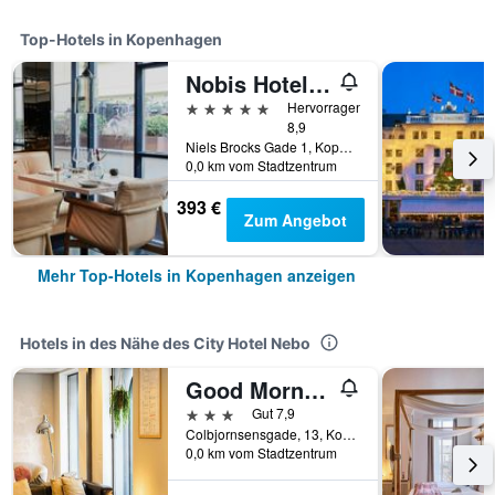
Top-Hotels in Kopenhagen
Nobis Hotel Copenhagen, a Member of Design Hotels
5 Sterne
Hervorragend
8,9
Niels Brocks Gade 1, Kopenhagen, Hovedstaden (Hauptstadtregion), Dänemark
0,0 km vom Stadtzentrum
393 €
Zum Angebot
Mehr Top-Hotels in Kopenhagen anzeigen
Hotels in des Nähe des City Hotel Nebo
Good Morning City Copenhagen Star
3 Sterne
Gut 7,9
Colbjornsensgade, 13, Kopenhagen, Hovedstaden (Hauptstadtregion), Dänemark
0,0 km vom Stadtzentrum