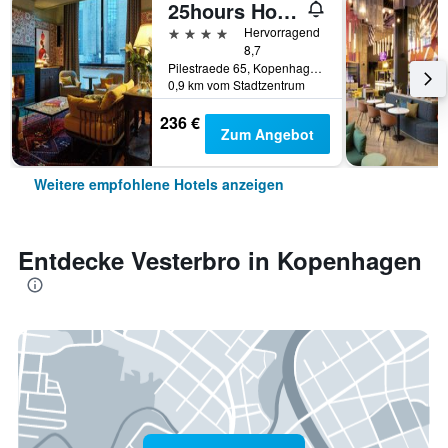
25hours Hotel Indre By
4 Sterne
Hervorragend
8,7
Pilestraede 65, Kopenhagen, Hovedstaden (Hauptstadtregion), Dänemark
0,9 km vom Stadtzentrum
236 €
Zum Angebot
Weitere empfohlene Hotels anzeigen
Entdecke Vesterbro in Kopenhagen