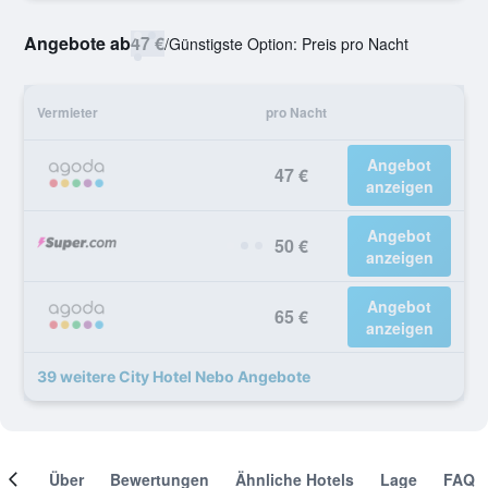
Angebote ab
47 €
/
Günstigste Option: Preis pro Nacht
Vermieter
pro Nacht
Angebot
47 €
anzeigen
Angebot
50 €
anzeigen
Angebot
65 €
anzeigen
39 weitere City Hotel Nebo Angebote
mer
Über
Bewertungen
Ähnliche Hotels
Lage
FAQ