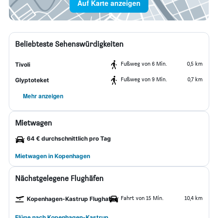
Auf Karte anzeigen
Beliebteste Sehenswürdigkeiten
Fußweg von 6 Min.
0,5 km
Tivoli
Fußweg von 9 Min.
0,7 km
Glyptoteket
Mehr anzeigen
Mietwagen
64 € durchschnittlich pro Tag
Mietwagen in Kopenhagen
Nächstgelegene Flughäfen
Fahrt von 15 Min.
10,4 km
Kopenhagen-Kastrup Flughafen
Flüge nach Kopenhagen-Kastrup