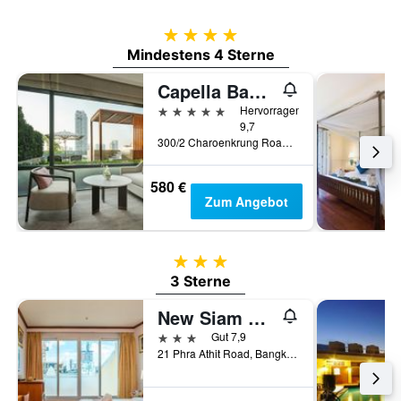
4 Sterne
Mindestens 4 Sterne
Capella Bangkok
5 Sterne
Hervorragend
9,7
300/2 Charoenkrung Road, Bangkok, Thailand
580 €
Zum Angebot
3 Sterne
3 Sterne
New Siam Riverside
3 Sterne
Gut 7,9
21 Phra Athit Road, Bangkok, Thailand