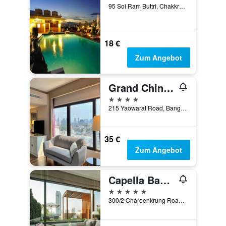
95 Soi Ram Buttri, Chakkra Phong Road, Phra Nakorn, Bangkok, Thailand
18 €
Zum Angebot
Grand China Bangkok
4 Sterne
215 Yaowarat Road, Bangkok, Thailand
35 €
Zum Angebot
Capella Bangkok
5 Sterne
300/2 Charoenkrung Road, Bangkok, Thailand