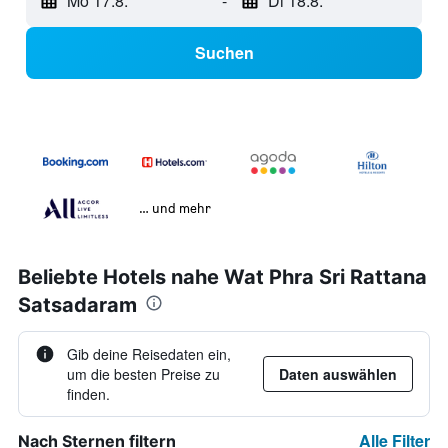
Mo 17.8.
-
Di 18.8.
Suchen
… und mehr
Beliebte Hotels nahe Wat Phra Sri Rattana
Satsadaram
Gib deine Reisedaten ein,
um die besten Preise zu
Daten auswählen
finden.
Alle Filter
Nach Sternen filtern