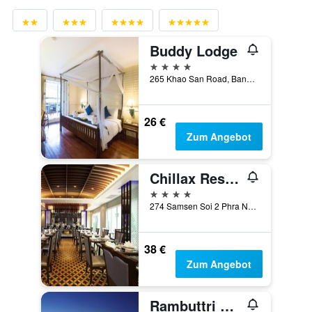
Buddy Lodge
4 Sterne
265 Khao San Road, Bangkok, Thailand
26 €
Zum Angebot
Chillax Resort
4 Sterne
274 Samsen Soi 2 Phra Nakhon, Bangkok, Thailand
38 €
Zum Angebot
Rambuttri Village Inn & Plaza