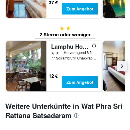
37 €
Zum Angebot
2 Sterne
2 Sterne oder weniger
Lamphu House Bangkok
2 Sterne
Hervorragend 8,3
77 Soirambruttri Chakkrapong Rd. Chanasongkarm Phranakorn Bangkok, Bangkok, Thailand
12 €
Zum Angebot
Weitere Unterkünfte in Wat Phra Sri
Rattana Satsadaram