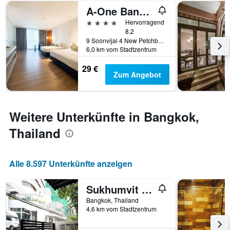
3
A-One Bangkok Hotel
vor
Tagen
dem
4 Sterne
Hervorragend
gefunden
Aufenthalt
8,2
wurde.
anzeigt
9 Soonvijai 4 New Petchburi Road, Bangkok, Thailand
Das
6,0 km vom Stadtzentrum
Diagramm
29 €
hat
Zum Angebot
1
Y-
Achse,
die
Weitere Unterkünfte in Bangkok,
den
durchschnittlichen
Thailand
Zimmerpreis
anzeigt
Alle 8.597 Unterkünfte anzeigen
Sukhumvit 20 Guest House
Bangkok, Thailand
4,6 km vom Stadtzentrum