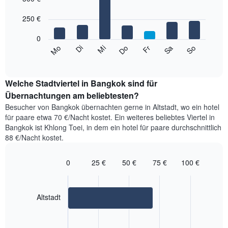
with
X-
7
Achse,
250 €
bars.
die
die
0
Das
Monate
Mi
Do
Fr
Sa
So
Mo
Di
folgende
End
anzeigt.
of
Diagramm
Das
interactive
zeigt
chart
Diagramm
den
Welche Stadtviertel in Bangkok sind für
hat
durchschnittlichen
Übernachtungen am beliebtesten?
1
Preis
Y-
Besucher von Bangkok übernachten gerne in Altstadt, wo ein hotel
eines
Achse,
für paare etwa 70 €/Nacht kostet. Ein weiteres beliebtes Viertel in
Zimmers
die
Bangkok ist Khlong Toei, in dem ein hotel für paare durchschnittlich
für
den
88 €/Nacht kostet.
den
durchschnittlichen
jeweiligen
Zimmerpreis
Wochentag.
0
25 €
50 €
75 €
100 €
anzeigt.
Das
Bar
Chart
Diagramm
graphic.
chart
with
hat
2
Altstadt
1
bars.
X-
Achse,
Das
die