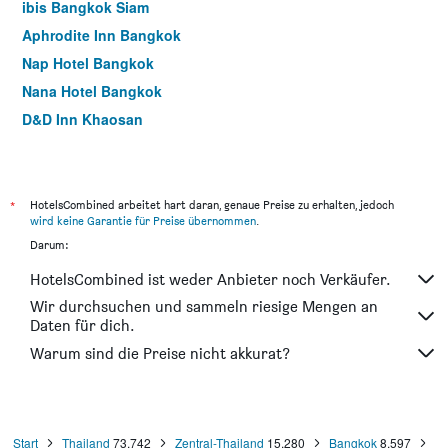
ibis Bangkok Siam
Aphrodite Inn Bangkok
Nap Hotel Bangkok
Nana Hotel Bangkok
D&D Inn Khaosan
Khaosan Palace Hotel
The Victory Residences Bangkok
The Grand Pinnacle Bangkok Airport
*
HotelsCombined arbeitet hart daran, genaue Preise zu erhalten, jedoch
wird keine Garantie für Preise übernommen
.
Golden Jade Suvarnabhumi
Darum:
Silom Serene A Boutique Hotel
HotelsCombined ist weder Anbieter noch Verkäufer.
Heaven@4
Wir durchsuchen und sammeln riesige Mengen an
Easy Planet Bangkok Asoke
Daten für dich.
Borarn House
Warum sind die Preise nicht akkurat?
Crystal Suites Suvarnbhumi Airport
Start
Thailand
73.742
Zentral-Thailand
15.280
Bangkok
8.597