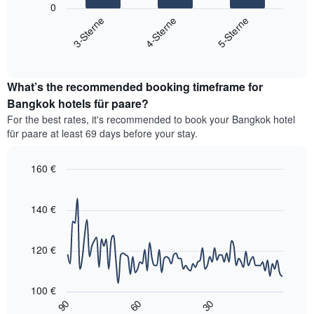
folgende
0
Achse,
Diagramm
3-Sterne
4-Sterne
5-Sterne
die
zeigt
die
End
den
Hotelkategorien
of
durchschnittlichen
interactive
nach
Zimmerpreis
chart
Sternen
What’s the recommended booking timeframe for
für
anzeigt
dieses
Bangkok hotels für paare?
Das
Wochenende
Diagramm
For the best rates, it's recommended to book your Bangkok hotel
in
hat
für paare at least 69 days before your stay.
den
1
letzten
Y-
3
160 €
Achse,
Tagen,
die
Line
Chart
aggregiert
graphic.
chart
den
nach
with
140 €
durchschnittlichen
90
Sternebewertung.
Zimmerpreis
data
Das
für
points.
Diagramm
120 €
heute
hat
Nacht
Das
1
in
folgende
X-
100 €
den
Diagramm
Achse,
90
60
30
letzten
zeigt,
End
die