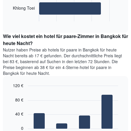
folgende
die
Khlong Toei
Diagramm
Wochentage
zeigt
anzeigt.
End
den
Das
of
durchschnittlichen
interactive
Diagramm
Preis
chart
hat
Wie viel kostet ein hotel für paare-Zimmer in Bangkok für
für
1
ein
heute Nacht?
Y-
Zimmer
Achse,
Nutzer haben Preise ab hotels für paare in Bangkok für heute
in
die
Nacht bereits ab 17 € gefunden. Der durchschnittliche Preis liegt
den
den
bei 83 €, basierend auf Suchen in den letzten 72 Stunden. Die
beliebtesten
durchschnittlichen
Preise beginnen ab 38 € für ein 4-Sterne-hotel für paare in
Stadtvierteln.
Zimmerpreis
Bangkok für heute Nacht.
Das
anzeigt.
Diagramm
120 €
hat
1
Bar
Chart
graphic.
chart
X-
80 €
with
Achse,
4
die
bars.
40 €
den
durchschnittlichen
Das
Zimmerpreis
folgende
0
anzeigt.