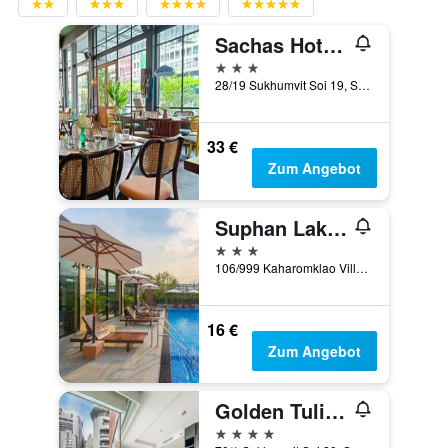
Sachas Hotel Uno Asoke Sukhumvit Bangkok
3 Sterne
28/19 Sukhumvit Soi 19, Sukhumvit Road, Bangkok, Thailand
33 €
Zum Angebot
Suphan Lake Hometel
3 Sterne
106/999 Kaharomklao Village, Bangkok, Thailand
16 €
Zum Angebot
Golden Tulip Mandison Suites
4 Sterne