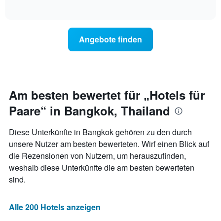
3
of
wie
die
interactive
Tagen
sich
chart
Hotelkategorien
anzeigt.
der
nach
Preis
Sternen
Angebote finden
für
anzeigt
ein
Das
Zimmer
Diagramm
ändert,
hat
je
1
näher
Am besten bewertet für „Hotels für
Y-
das
Achse,
Paare“ in Bangkok, Thailand
Aufenthaltsdatum
die
rückt.
den
Das
durchschnittlichen
Diese Unterkünfte in Bangkok gehören zu den durch
Diagramm
Zimmerpreis
unsere Nutzer am besten bewerteten. Wirf einen Blick auf
hat
an
die Rezensionen von Nutzern, um herauszufinden,
1
diesem
X-
weshalb diese Unterkünfte die am besten bewerteten
Wochenende
Achse,
anzeigt,
sind.
die
der
die
in
Anzahl
den
Alle 200 Hotels anzeigen
der
letzten
Tage