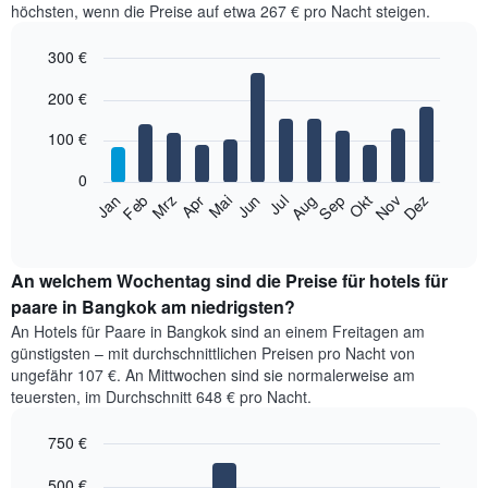
höchsten, wenn die Preise auf etwa 267 € pro Nacht steigen.
300 €
Bar
Chart
200 €
graphic.
chart
with
12
100 €
bars.
0
Das
Jan
Feb
Mrz
Apr
Mai
Jun
Jul
Aug
Sep
Okt
Nov
Dez
folgende
End
of
Diagramm
interactive
zeigt
chart
den
An welchem Wochentag sind die Preise für hotels für
durchschnittlichen
paare in Bangkok am niedrigsten?
Zimmerpreis
An Hotels für Paare in Bangkok sind an einem Freitagen am
im
günstigsten – mit durchschnittlichen Preisen pro Nacht von
jeweiligen
ungefähr 107 €. An Mittwochen sind sie normalerweise am
Monat
teuersten, im Durchschnitt 648 € pro Nacht.
an.
Das
750 €
Diagramm
hat
Bar
Chart
1
graphic.
500 €
chart