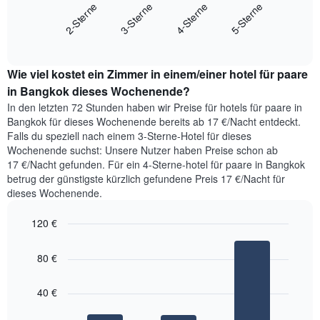
Diagramm
2-Sterne
3-Sterne
4-Sterne
5-Sterne
Das
zeigt
Diagramm
End
den
hat
of
durchschnittlichen
interactive
1
Zimmerpreis,
chart
Y-
Wie viel kostet ein Zimmer in einem/einer hotel für paare
der
Achse,
für
in Bangkok dieses Wochenende?
die
heute
In den letzten 72 Stunden haben wir Preise für hotels für paare in
die
Nacht
beliebtesten
Bangkok für dieses Wochenende bereits ab 17 €/Nacht entdeckt.
in
Stadtviertel
Falls du speziell nach einem 3-Sterne-Hotel für dieses
den
anzeigt.
Wochenende suchst: Unsere Nutzer haben Preise schon ab
letzten
17 €/Nacht gefunden. Für ein 4-Sterne-hotel für paare in Bangkok
3
betrug der günstigste kürzlich gefundene Preis 17 €/Nacht für
Tagen
dieses Wochenende.
gefunden
wurde,
120 €
aggregiert
nach
Bar
Chart
Sternebewertung.
graphic.
chart
80 €
with
Das
3
Diagramm
bars.
hat
40 €
1
Das
X-