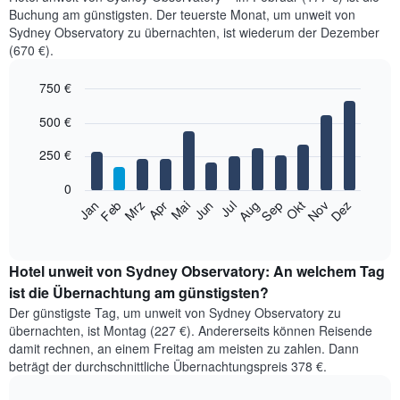
Buchung am günstigsten. Der teuerste Monat, um unweit von
Sydney Observatory zu übernachten, ist wiederum der Dezember
(670 €).
750 €
Bar
Chart
500 €
graphic.
chart
with
12
250 €
bars.
0
Das
Jan
Feb
Mrz
Apr
Mai
Jun
Jul
Aug
Sep
Okt
Nov
Dez
folgende
End
of
Diagramm
interactive
zeigt
chart
den
Hotel unweit von Sydney Observatory: An welchem Tag
durchschnittlichen
ist die Übernachtung am günstigsten?
Zimmerpreis
Der günstigste Tag, um unweit von Sydney Observatory zu
im
übernachten, ist Montag (227 €). Andererseits können Reisende
jeweiligen
damit rechnen, an einem Freitag am meisten zu zahlen. Dann
Monat
beträgt der durchschnittliche Übernachtungspreis 378 €.
an.
Das