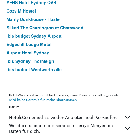
YEHS Hotel Sydney QVB
Cozy M Hostel
Manly Bunkhouse - Hostel
Silkari The Charrington at Chatswood
ibis budget Sydney Airport
Edgecliff Lodge Motel
Airport Hotel Sydney
Ibis Sydney Thornleigh
ibis budget Wentworthville
Yha Sydney Harbour
Ibis Sydney Darling Harbour
Yha Sydney Central
*
HotelsCombined arbeitet hart daran, genaue Preise zu erhalten, jedoch
wird keine Garantie für Preise übernommen
.
Park Regis City Centre
Darum:
Megaboom City Hotel
HotelsCombined ist weder Anbieter noch Verkäufer.
The Russell Boutique Hotel
Wir durchsuchen und sammeln riesige Mengen an
Mariners Court Hotel Sydney
Daten für dich.