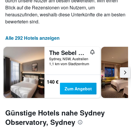
durch unsere Nutzer am besten bewerteten. Wirf einen
X-
Blick auf die Rezensionen von Nutzern, um
Achse,
die
herauszufinden, weshalb diese Unterkünfte die am besten
die
bewerteten sind.
Wochentage
anzeigt.
Das
Alle 292 Hotels anzeigen
Diagramm
hat
The Sebel Sydney Martin Place
1
Y-
Sydney, NSW, Australien
Achse,
1,1 km vom Stadtzentrum
die
den
durchschnittlichen
140 €
Zimmerpreis
Zum Angebot
anzeigt.
Günstige Hotels nahe Sydney
Observatory, Sydney