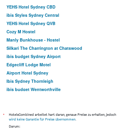
YEHS Hotel Sydney CBD
ibis Styles Sydney Central
YEHS Hotel Sydney QVB
Cozy M Hostel
Manly Bunkhouse - Hostel
Silkari The Charrington at Chatswood
ibis budget Sydney Airport
Edgecliff Lodge Motel
Airport Hotel Sydney
Ibis Sydney Thornleigh
ibis budget Wentworthville
Yha Sydney Harbour
Ibis Sydney Darling Harbour
Yha Sydney Central
*
HotelsCombined arbeitet hart daran, genaue Preise zu erhalten, jedoch
wird keine Garantie für Preise übernommen
.
Park Regis City Centre
Darum:
Megaboom City Hotel