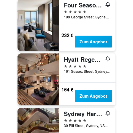
Four Seasons Hotel Sydney
5 Sterne
199 George Street, Sydney, NSW, Australien
232 €
Zum Angebot
Hyatt Regency Sydney
5 Sterne
161 Sussex Street, Sydney, NSW, Australien
164 €
Zum Angebot
Sydney Harbour Marriott Hotel at Circular Quay
5 Sterne
30 Pitt Street, Sydney, NSW, Australien