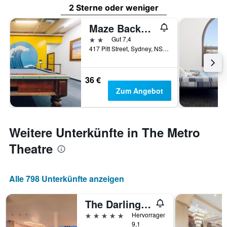
2 Sterne oder weniger
Maze Backpackers
2 Sterne
Gut 7,4
417 Pitt Street, Sydney, NSW, Australien
36 €
Zum Angebot
Weitere Unterkünfte in The Metro
Theatre
Alle 798 Unterkünfte anzeigen
The Darling at The Star
5 Sterne
Hervorragend
9,1