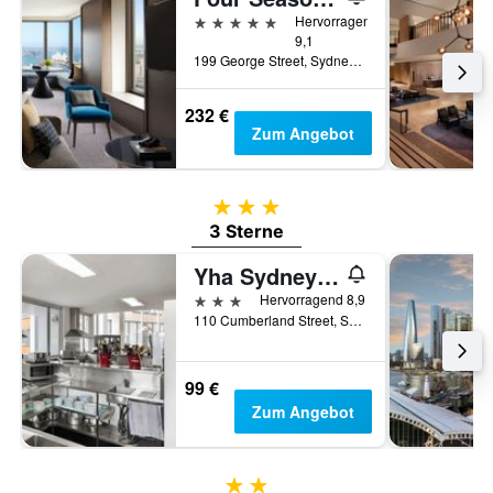
5 Sterne
Hervorragend
9,1
199 George Street, Sydney, NSW, Australien
232 €
Zum Angebot
3 Sterne
3 Sterne
Yha Sydney Harbour
3 Sterne
Hervorragend 8,9
110 Cumberland Street, Sydney, NSW, Australien
99 €
Zum Angebot
2 Sterne