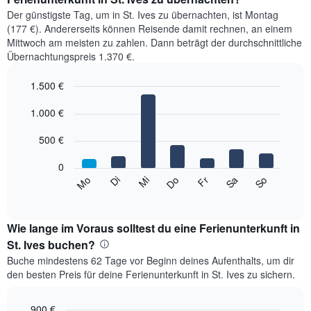
Der günstigste Tag, um in St. Ives zu übernachten, ist Montag
(177 €). Andererseits können Reisende damit rechnen, an einem
Mittwoch am meisten zu zahlen. Dann beträgt der durchschnittliche
Übernachtungspreis 1.370 €.
1.500 €
Bar
Chart
graphic.
1.000 €
chart
with
7
500 €
bars.
0
Das
Sa
Do
Di
So
Fr
Mi
Mo
folgende
End
of
Diagramm
interactive
zeigt
chart
den
Wie lange im Voraus solltest du eine Ferienunterkunft in
durchschnittlichen
St. Ives buchen?
Preis
Buche mindestens 62 Tage vor Beginn deines Aufenthalts, um dir
eines
den besten Preis für deine Ferienunterkunft in St. Ives zu sichern.
Zimmers
für
den
900 €