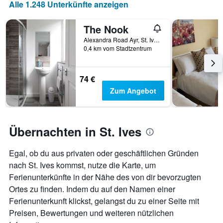
Alle 1.248 Unterkünfte anzeigen
Das
Diagramm
hat
The Nook
1
Alexandra Road Ayr, St. Ives, Großbritannien
X-
0,4 km vom Stadtzentrum
Achse,
die
die
74 €
Anzahl
Zum Angebot
der
Tage
vor
dem
Übernachten in St. Ives
Aufenthalt
anzeigt
Das
Egal, ob du aus privaten oder geschäftlichen Gründen
Diagramm
nach St. Ives kommst, nutze die Karte, um
hat
Ferienunterkünfte in der Nähe des von dir bevorzugten
1
Y-
Ortes zu finden. Indem du auf den Namen einer
Achse,
Ferienunterkunft klickst, gelangst du zu einer Seite mit
die
Preisen, Bewertungen und weiteren nützlichen
den