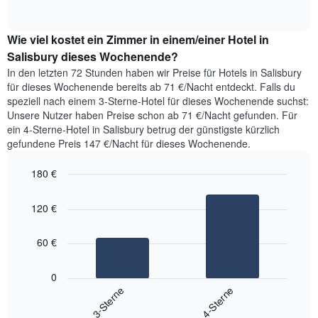
Diagramm
of
durchschnittlichen
hat
interactive
Zimmerpreis,
chart
1
Wie viel kostet ein Zimmer in einem/einer Hotel in
der
Y-
für
Salisbury dieses Wochenende?
Achse,
heute
die
In den letzten 72 Stunden haben wir Preise für Hotels in Salisbury
Nacht
den
für dieses Wochenende bereits ab 71 €/Nacht entdeckt. Falls du
in
durchschnittlichen
speziell nach einem 3-Sterne-Hotel für dieses Wochenende suchst:
den
Zimmerpreis
Unsere Nutzer haben Preise schon ab 71 €/Nacht gefunden. Für
letzten
anzeigt.
ein 4-Sterne-Hotel in Salisbury betrug der günstigste kürzlich
3
gefundene Preis 147 €/Nacht für dieses Wochenende.
Tagen
gefunden
180 €
wurde,
aggregiert
Bar
Chart
graphic.
nach
chart
120 €
with
Sternebewertung.
2
Das
bars.
Diagramm
60 €
hat
Das
1
folgende
0
X-
Diagramm
3-Sterne
4-Sterne
Achse,
zeigt
die
End
den