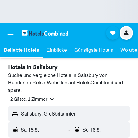
Beliebte Hotels
Einblicke
Günstigste Hotels
Wo übe
Hotels in Salisbury
Suche und vergleiche Hotels in Salisbury von
Hunderten Reise-Websites auf HotelsCombined und
spare.
2 Gäste, 1 Zimmer
Salisbury, Großbritannien
Sa 15.8.
-
So 16.8.