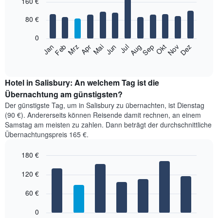
160 €
graphic.
chart
with
12
80 €
bars.
0
Das
Jan
Feb
Mrz
Apr
Mai
Jun
Jul
Aug
Sep
Okt
Nov
Dez
folgende
End
of
Diagramm
interactive
zeigt
chart
den
Hotel in Salisbury: An welchem Tag ist die
durchschnittlichen
Übernachtung am günstigsten?
Zimmerpreis
Der günstigste Tag, um in Salisbury zu übernachten, ist Dienstag
im
(90 €). Andererseits können Reisende damit rechnen, an einem
jeweiligen
Samstag am meisten zu zahlen. Dann beträgt der durchschnittliche
Monat
Übernachtungspreis 165 €.
an.
Das
180 €
Diagramm
hat
Bar
Chart
1
graphic.
120 €
chart
with
X-
7
Achse,
60 €
bars.
die
die
0
Das