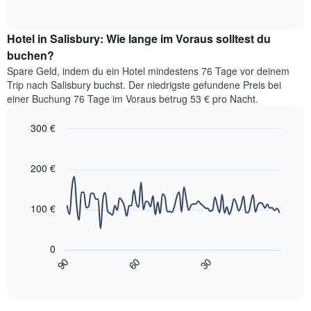
die
of
durchschnittlichen
interactive
Hotelkategorien
Zimmerpreis
chart
nach
Hotel in Salisbury: Wie lange im Voraus solltest du
für
Sternen
dieses
buchen?
anzeigt
Wochenende
Das
Spare Geld, indem du ein Hotel mindestens 76 Tage vor deinem
in
Diagramm
Trip nach Salisbury buchst. Der niedrigste gefundene Preis bei
den
hat
einer Buchung 76 Tage im Voraus betrug 53 € pro Nacht.
letzten
1
3
Y-
300 €
Tagen,
Achse,
aggregiert
Line
Chart
die
graphic.
chart
nach
den
with
200 €
Sternebewertung.
durchschnittlichen
90
Das
data
Zimmerpreis
Diagramm
points.
für
100 €
hat
heute
1
Das
Nacht
X-
folgende
in
0
Achse,
Diagramm
den
90
60
30
die
zeigt,
End
letzten
die
of
wie
3
interactive
Hotelkategorien
sich
Tagen
chart
nach
der
anzeigt.