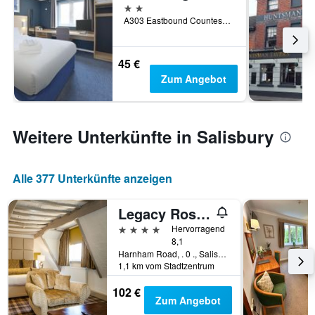
2 Sterne
A303 Eastbound Countess Services, Salisbury, Großbritannien
45 €
Zum Angebot
Weitere Unterkünfte in Salisbury
Alle 377 Unterkünfte anzeigen
Legacy Rose And Crown Hotel
4 Sterne
Hervorragend
8,1
Harnham Road, . 0 ., Salisbury, Großbritannien
1,1 km vom Stadtzentrum
102 €
Zum Angebot