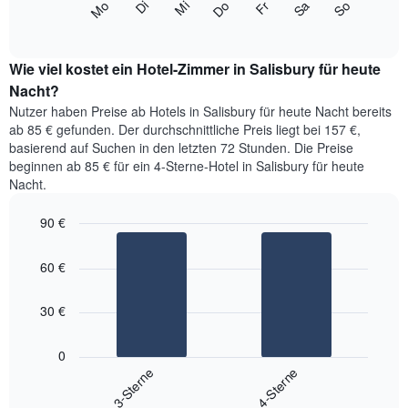
Monate
Mi
Do
Fr
Sa
So
Mo
Di
folgende
End
anzeigt.
of
Diagramm
Das
interactive
zeigt
chart
Diagramm
den
Wie viel kostet ein Hotel-Zimmer in Salisbury für heute
hat
durchschnittlichen
Nacht?
1
Preis
Y-
Nutzer haben Preise ab Hotels in Salisbury für heute Nacht bereits
eines
Achse,
ab 85 € gefunden. Der durchschnittliche Preis liegt bei 157 €,
Zimmers
die
basierend auf Suchen in den letzten 72 Stunden. Die Preise
für
den
beginnen ab 85 € für ein 4-Sterne-Hotel in Salisbury für heute
den
durchschnittlichen
Nacht.
jeweiligen
Zimmerpreis
Wochentag.
anzeigt.
Das
90 €
Diagramm
Bar
Chart
hat
graphic.
chart
60 €
with
1
2
X-
bars.
Achse,
30 €
die
Das
die
folgende
0
Wochentage
Diagramm
3-Sterne
4-Sterne
anzeigt.
zeigt
Das
End
den