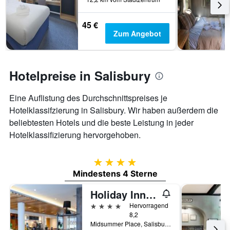
Aufenthalt
anzeigt
Das
45 €
Diagramm
Zum Angebot
hat
1
Y-
Achse,
Hotelpreise in Salisbury
die
den
Eine Auflistung des Durchschnittspreises je
durchschnittlichen
Zimmerpreis
Hotelklassifzierung in Salisbury. Wir haben außerdem die
anzeigt
beliebtesten Hotels und die beste Leistung in jeder
Hotelklassifizierung hervorgehoben.
4 Sterne
Mindestens 4 Sterne
Holiday Inn Salisbury - Stonehenge By IHG
4 Sterne
Hervorragend
8,2
Midsummer Place, Salisbury, Großbritannien