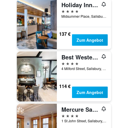
Holiday Inn Salisbury - Stonehenge By IHG
4 Sterne
Midsummer Place, Salisbury, Großbritannien
137 €
Zum Angebot
Best Western Salisbury Red Lion Hotel
4 Sterne
4 Milford Street, Salisbury, Großbritannien
114 €
Zum Angebot
Mercure Salisbury White Hart Hotel & Apartments
4 Sterne
1 St John Street, Salisbury, Großbritannien